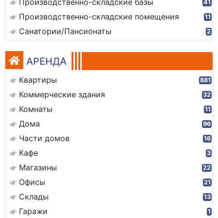
Производственно-складские базы
41
Производственно-складские помещения
11
Санатории/Пансионаты
2
АРЕНДА
Квартиры
881
Коммерческие здания
32
Комнаты
11
Дома
96
Части домов
16
Кафе
3
Магазины
22
Офисы
21
Склады
13
Гаражи
1