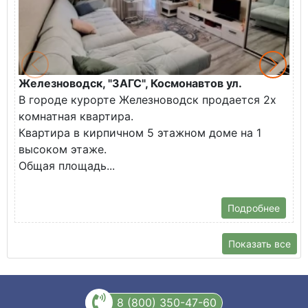
Железноводск, "ЗАГС", Космонавтов ул.
Ж
В городе курорте Железноводск продается 2х
П
комнатная квартира.
ж
Квартира в кирпичном 5 этажном доме на 1
О
высоком этаже.
с
Общая площадь...
Подробнее
Показать все
8 (800) 350-47-60