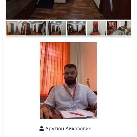
Арутюн Айказович