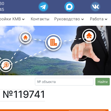
60
45
ройки КМВ
Контакты
Руководство
Работа
Найти
т №119741