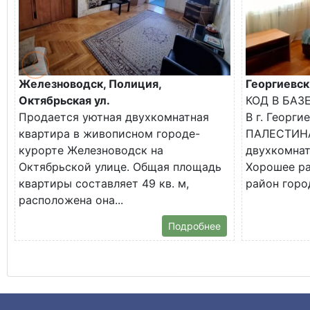
Железноводск, Полиция,
Георгиевск
Октябрьская ул.
КОД В БАЗ
Продается уютная двухкомнатная
В г. Георги
квартира в живописном городе-
ПАЛЕСТИНА
курорте Железноводск на
двухкомнат
Октябрьской улице. Общая площадь
Хорошее р
квартиры составляет 49 кв. м,
район город
расположена она...
Подробнее