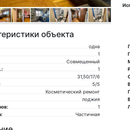
Ис
теристики объекта
одна
1
Совмещенный
.:
1
31,50/17/6
:
5/5
Косметический ремонт
лоджия
нов:
1
:
Частичная
ние