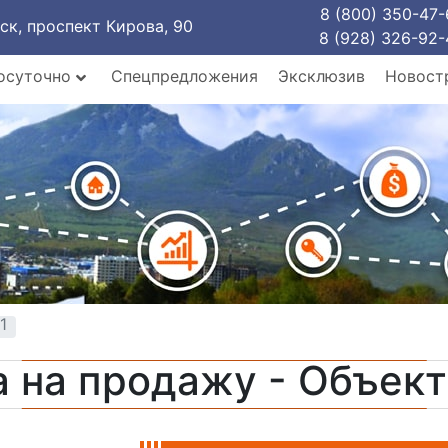
8 (800) 350-47-
рск, проспект Кирова, 90
8 (928) 326-92-
осуточно
Спецпредложения
Эксклюзив
Новост
1
 на продажу - Объек