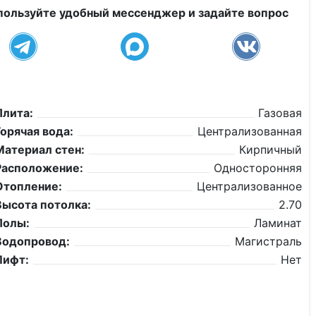
пользуйте удобный мессенджер и задайте вопрос
Плита:
Газовая
Горячая вода:
Централизованная
Материал стен:
Кирпичный
Расположение:
Односторонняя
Отопление:
Централизованное
Высота потолка:
2.70
Полы:
Ламинат
Водопровод:
Магистраль
Лифт:
Нет