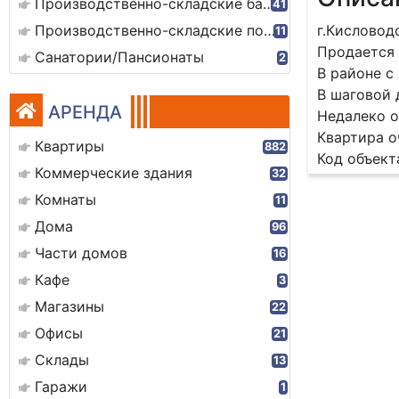
Производственно-складские базы
41
Производственно-складские помещения
г.Кисловод
11
Продается 
Санатории/Пансионаты
2
В районе с
В шаговой 
АРЕНДА
Недалеко о
Квартира о
Квартиры
882
Код объекта
Коммерческие здания
32
Комнаты
11
Дома
96
Части домов
16
Кафе
3
Магазины
22
Офисы
21
Склады
13
Гаражи
1