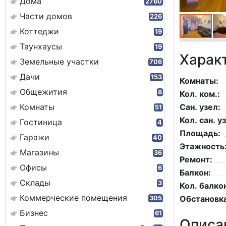
Дома
2760
Части домов
226
Коттеджи
19
Таунхаусы
19
Харак
Земельные участки
706
Дачи
153
Комнаты:
Общежития
8
Кол. ком.:
Комнаты
Сан. узел:
51
Кол. сан. уз
Гостиница
4
Площадь:
Гаражи
40
Этажность
Магазины
36
Ремонт:
Офисы
6
Балкон:
Склады
3
Кол. балко
Коммерческие помещения
Обстановка
305
Бизнес
61
Описа