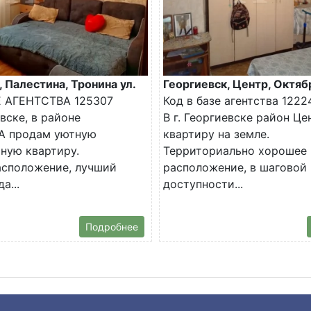
, Палестина, Тронина ул.
Георгиевск, Центр, Октяб
Е АГЕНТСТВА 125307
Код в базе агентства 1222
евске, в районе
В г. Георгиевске район Ц
 продам уютную
квартиру на земле.
ную квартиру.
Территориально хорошее
асположение, лучший
расположение, в шаговой
а...
доступности...
Подробнее