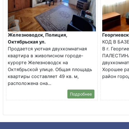
Железноводск, Полиция,
Георгиевск
Октябрьская ул.
КОД В БАЗ
Продается уютная двухкомнатная
В г. Георги
квартира в живописном городе-
ПАЛЕСТИНА
курорте Железноводск на
двухкомнат
Октябрьской улице. Общая площадь
Хорошее р
квартиры составляет 49 кв. м,
район город
расположена она...
Подробнее