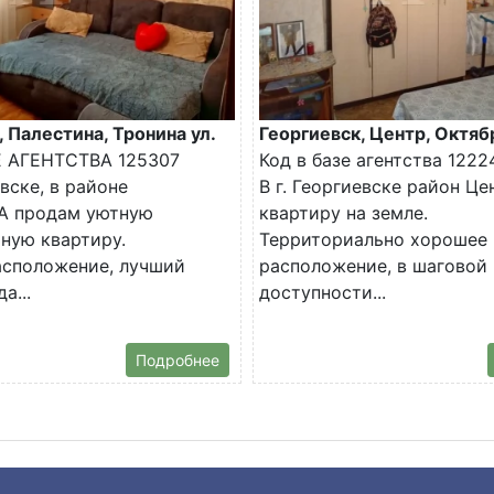
, Палестина, Тронина ул.
Георгиевск, Центр, Октяб
Е АГЕНТСТВА 125307
Код в базе агентства 1222
евске, в районе
В г. Георгиевске район Ц
 продам уютную
квартиру на земле.
ную квартиру.
Территориально хорошее
асположение, лучший
расположение, в шаговой
а...
доступности...
Подробнее