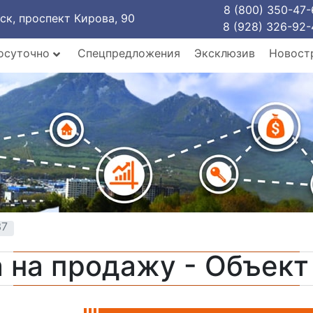
8 (800) 350-47-
рск, проспект Кирова, 90
8 (928) 326-92-
осуточно
Спецпредложения
Эксклюзив
Новост
37
 на продажу - Объек