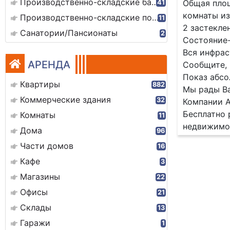
Производственно-складские базы
Общая площ
41
комнаты из
Производственно-складские помещения
11
2 застекле
Санатории/Пансионаты
2
Состояние-
Вся инфрас
АРЕНДА
Сообщите, 
Показ абсо
Квартиры
882
Мы рады Ва
Коммерческие здания
32
Компании А
Бесплатно 
Комнаты
11
недвижимо
Дома
96
Части домов
16
Кафе
3
Магазины
22
Офисы
21
Склады
13
Гаражи
1