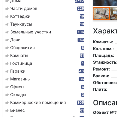
Дома
2760
Части домов
226
Коттеджи
19
Таунхаусы
19
Харак
Земельные участки
706
Дачи
153
Комнаты:
Общежития
8
Кол. ком.:
Комнаты
Площадь:
51
Этажность
Гостиница
4
Ремонт:
Гаражи
40
Балкон:
Магазины
36
Обстановка
Офисы
6
Плита:
Склады
3
Описа
Коммерческие помещения
305
Бизнес
61
Объект №1