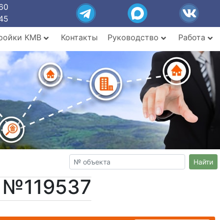
60
45
ройки КМВ
Контакты
Руководство
Работа
Найти
т №119537