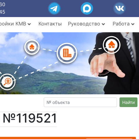
60
45
ройки КМВ
Контакты
Руководство
Работа
Найти
т №119521