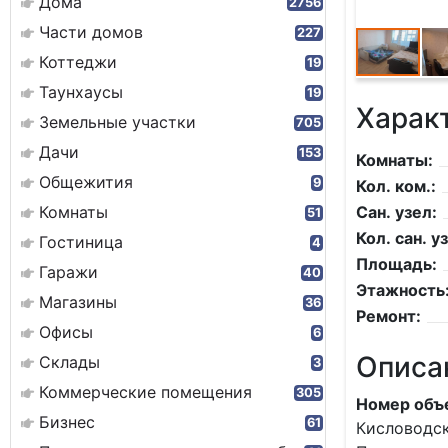
Дома
2756
Части домов
227
Коттеджи
19
Таунхаусы
19
Харак
Земельные участки
705
Дачи
153
Комнаты:
Общежития
9
Кол. ком.:
Комнаты
Сан. узел:
51
Кол. сан. уз
Гостиница
4
Площадь:
Гаражи
40
Этажность
Магазины
36
Ремонт:
Офисы
6
Описа
Склады
3
Коммерческие помещения
305
Номер объе
Бизнес
61
Кисловодс