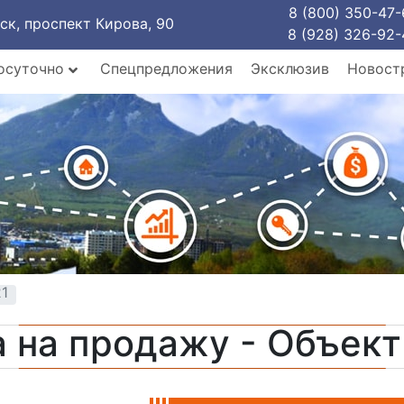
8 (800) 350-47-
рск, проспект Кирова, 90
8 (928) 326-92-
осуточно
Спецпредложения
Эксклюзив
Новост
21
 на продажу - Объек