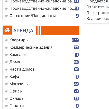
Производственно-складские базы
Продается 
41
Этаж пятый
Производственно-складские помещения
11
Электропли
Санатории/Пансионаты
2
Классическ
АРЕНДА
Квартиры
877
Коммерческие здания
32
Комнаты
11
Дома
96
Части домов
16
Кафе
3
Магазины
22
Офисы
21
Склады
13
Гаражи
1