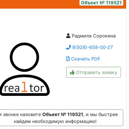
Объект № 119521
Радмила Сорокина
1e66bd92-7020-43d0-8770-a926c02c4f13
8(928)-658-00-27
Скачать PDF
Отправить заявку
и звонке назовите
Объект № 119521
, и мы быстрее
найдем необходимую информацию!