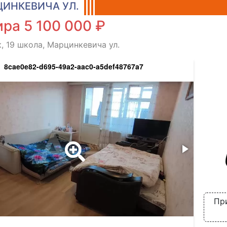
ИНКЕВИЧА УЛ.
ра 5 100 000 ₽
, 19 школа, Марцинкевича ул.
8cae0e82-d695-49a2-aac0-a5def48767a7
Пр