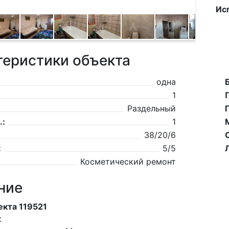
Ис
теристики объекта
одна
1
Раздельный
.:
1
38/20/6
:
5/5
Косметический ремонт
ние
кта 119521
к