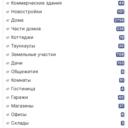
Коммерческие здания
49
Новостройки
101
Дома
2759
Части домов
226
Коттеджи
19
Таунхаусы
20
Земельные участки
706
Дачи
153
Общежития
8
Комнаты
51
Гостиница
4
Гаражи
40
Магазины
37
Офисы
6
Склады
3