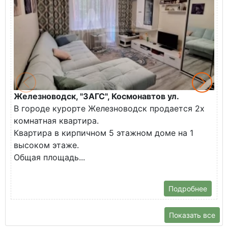
Железноводск, "ЗАГС", Космонавтов ул.
Ж
В городе курорте Железноводск продается 2х
П
комнатная квартира.
ж
Квартира в кирпичном 5 этажном доме на 1
О
высоком этаже.
с
Общая площадь...
Подробнее
Показать все