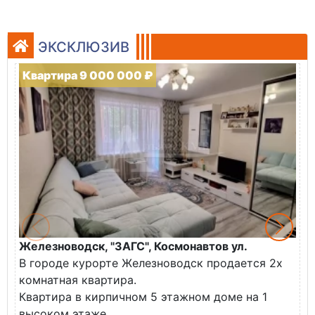
ЭКСКЛЮЗИВ
Квартира 9 000 000 ₽
Железноводск, "ЗАГС", Космонавтов ул.
Ж
В городе курорте Железноводск продается 2х
П
комнатная квартира.
ж
Квартира в кирпичном 5 этажном доме на 1
О
высоком этаже.
с