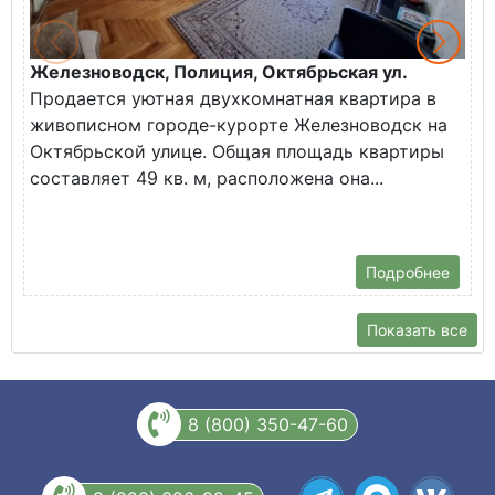
Железноводск, Полиция, Октябрьская ул.
Г
Продается уютная двухкомнатная квартира в
К
живописном городе-курорте Железноводск на
В
Октябрьской улице. Общая площадь квартиры
у
составляет 49 кв. м, расположена она...
Х
Подробнее
Показать все
8 (800) 350-47-60