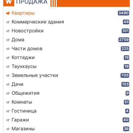
ПРОДАЖА
Квартиры
3490
Коммерческие здания
49
Новостройки
101
Дома
2759
Части домов
225
Коттеджи
19
Таунхаусы
19
Земельные участки
705
Дачи
153
Общежития
9
Комнаты
51
Гостиница
4
Гаражи
40
Магазины
36