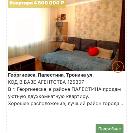
Квартира 4 800 000 ₽
Георгиевск, Палестина, Тронина ул.
Г
КОД В БАЗЕ АГЕНТСТВА 125307
К
В г. Георгиевске, в районе ПАЛЕСТИНА продам
В
уютную двухкомнатную квартиру.
н
Хорошее расположение, лучший район города...
Т
ш
Подробнее