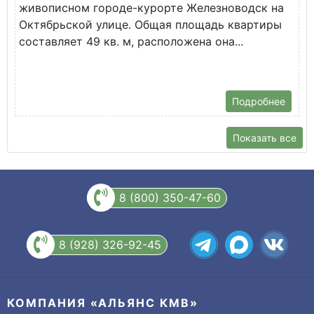
живописном городе-курорте Железноводск на
В
Октябрьской улице. Общая площадь квартиры
у
составляет 49 кв. м, расположена она...
Х
Подробнее
Показать все
8 (800) 350-47-60
8 (928) 326-92-45
КОМПАНИЯ «АЛЬЯНС КМВ»