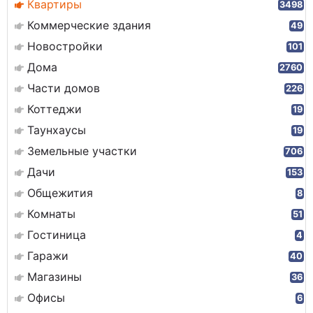
Квартиры
3498
Коммерческие здания
49
Новостройки
101
Дома
2760
Части домов
226
Коттеджи
19
Таунхаусы
19
Земельные участки
706
Дачи
153
Общежития
8
Комнаты
51
Гостиница
4
Гаражи
40
Магазины
36
Офисы
6