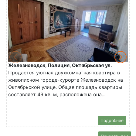
Железноводск, Полиция, Октябрьская ул.
Г
Продается уютная двухкомнатная квартира в
К
живописном городе-курорте Железноводск на
В
Октябрьской улице. Общая площадь квартиры
у
составляет 49 кв. м, расположена она...
Х
Подробнее