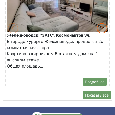
Железноводск, "ЗАГС", Космонавтов ул.
Ж
В городе курорте Железноводск продается 2х
П
комнатная квартира.
ж
Квартира в кирпичном 5 этажном доме на 1
О
высоком этаже.
с
Общая площадь...
Подробнее
Показать все