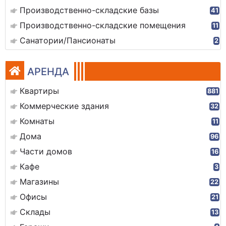
Производственно-складские базы
41
Производственно-складские помещения
11
Санатории/Пансионаты
2
АРЕНДА
Квартиры
881
Коммерческие здания
32
Комнаты
11
Дома
96
Части домов
16
Кафе
3
Магазины
22
Офисы
21
Склады
13