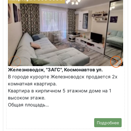
Железноводск, "ЗАГС", Космонавтов ул.
Ж
В городе курорте Железноводск продается 2х
П
комнатная квартира.
ж
Квартира в кирпичном 5 этажном доме на 1
О
высоком этаже.
с
Общая площадь...
Подробнее