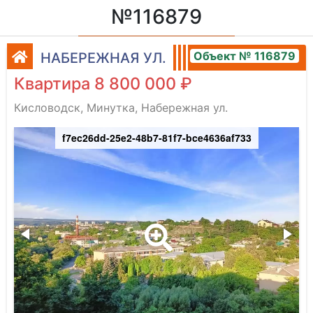
№116879
Объект № 116879
НАБЕРЕЖНАЯ УЛ.
Квартира 8 800 000 ₽
Кисловодск, Минутка, Набережная ул.
f7ec26dd-25e2-48b7-81f7-bce4636af733