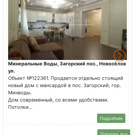
Минеральные Воды, Загорский пос., Новосёлов
М
ул.
О
Объект №122361. Продается отдельно стоящий
д
новый дом с мансардой в пос. Загорский, гор.
В
Минводы.
Дом современный, со всеми удобствами.
Потолки...
Подробнее
Показать все