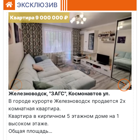
ЭКСКЛЮЗИВ
Квартира 9 000 000 ₽
Железноводск, "ЗАГС", Космонавтов ул.
Ж
В городе курорте Железноводск продается 2х
П
комнатная квартира.
ж
Квартира в кирпичном 5 этажном доме на 1
О
высоком этаже.
с
Общая площадь...