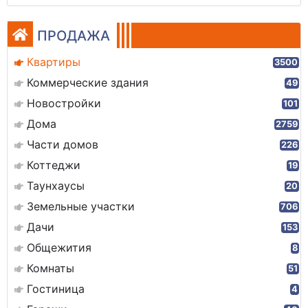
ПРОДАЖА
Квартиры
3500
Коммерческие здания
49
Новостройки
101
Дома
2759
Части домов
226
Коттеджи
19
Таунхаусы
20
Земельные участки
706
Дачи
153
Общежития
8
Комнаты
51
Гостиница
4