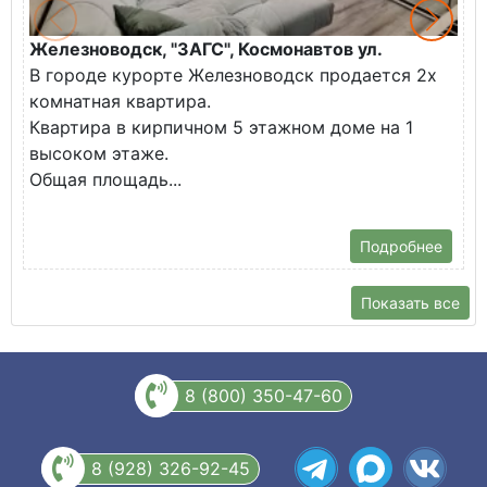
Железноводск, "ЗАГС", Космонавтов ул.
Ж
В городе курорте Железноводск продается 2х
П
комнатная квартира.
ж
Квартира в кирпичном 5 этажном доме на 1
О
высоком этаже.
с
Общая площадь...
Подробнее
Показать все
8 (800) 350-47-60
8 (928) 326-92-45