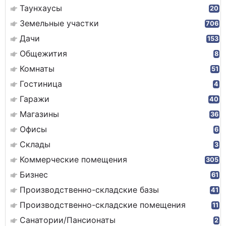
Таунхаусы
20
Земельные участки
706
Дачи
153
Общежития
8
Комнаты
51
Гостиница
4
Гаражи
40
Магазины
36
Офисы
6
Склады
3
Коммерческие помещения
305
Бизнес
61
Производственно-складские базы
41
Производственно-складские помещения
11
Санатории/Пансионаты
2