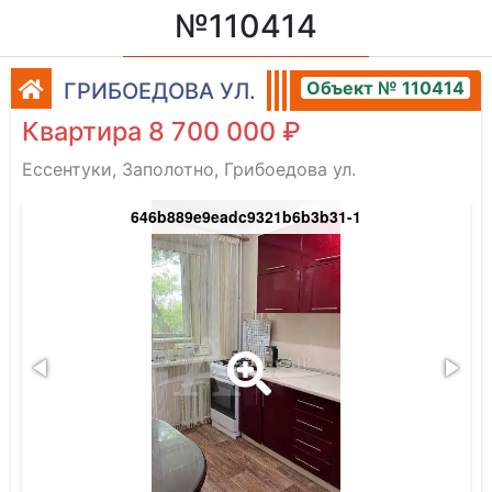
№110414
Объект № 110414
ГРИБОЕДОВА УЛ.
Квартира 8 700 000 ₽
Ессентуки, Заполотно, Грибоедова ул.
646b889e9eadc9321b6b3b31-1