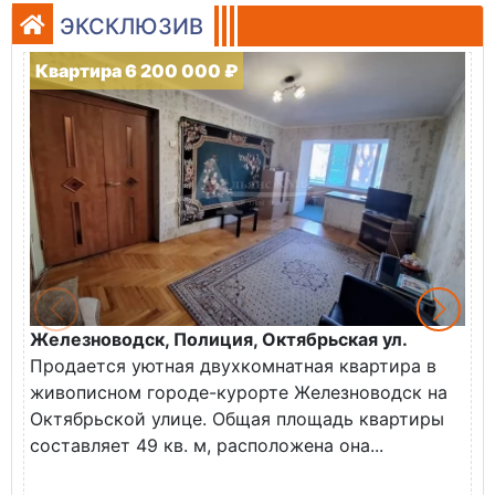
ЭКСКЛЮЗИВ
Квартира 6 200 000 ₽
Железноводск, Полиция, Октябрьская ул.
Г
Продается уютная двухкомнатная квартира в
К
живописном городе-курорте Железноводск на
В
Октябрьской улице. Общая площадь квартиры
у
составляет 49 кв. м, расположена она...
Х