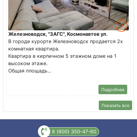
Железноводск, "ЗАГС", Космонавтов ул.
Ж
В городе курорте Железноводск продается 2х
П
комнатная квартира.
ж
Квартира в кирпичном 5 этажном доме на 1
О
высоком этаже.
с
Общая площадь...
Подробнее
Показать все
8 (800) 350-47-60