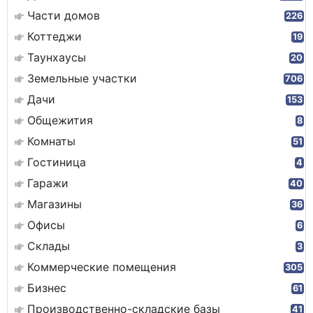
Части домов
226
Коттеджи
19
Таунхаусы
20
Земельные участки
706
Дачи
153
Общежития
8
Комнаты
51
Гостиница
4
Гаражи
40
Магазины
36
Офисы
6
Склады
3
Коммерческие помещения
305
Бизнес
61
Производственно-складские базы
41