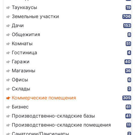
Таунхаусы
19
Земельные участки
706
Дачи
153
Общежития
8
Комнаты
51
Гостиница
4
Гаражи
40
Магазины
36
Офисы
6
Склады
3
Коммерческие помещения
305
Бизнес
61
Производственно-складские базы
41
Производственно-складские помещения
11
Санатории/Пансионаты
2