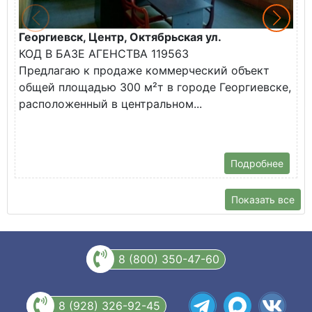
Георгиевск, Центр, Октябрьская ул.
М
КОД В БАЗЕ АГЕНСТВА 119563
О
Предлагаю к продаже коммерческий объект
п
общей площадью 300 м²т в городе Георгиевске,
С
расположенный в центральном...
П
(
Подробнее
Показать все
8 (800) 350-47-60
8 (928) 326-92-45