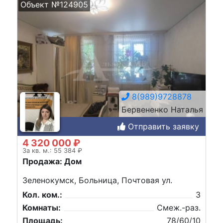
Объект №124905
8(989)9728878
Бервененко Наталья
Отправить заявку
4 320 000 ₽
За кв. м.: 55 384 ₽
Продажа: Дом
Зеленокумск, Больница, Почтовая ул.
Кол. ком.:
3
Комнаты:
Смеж.-раз.
Площадь:
78/60/10