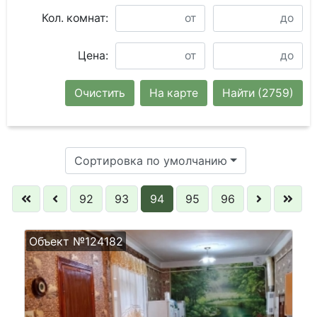
Кол. комнат:
Цена:
Очистить
На карте
Найти
(2759)
Сортировка по умолчанию
92
93
94
95
96
Объект №124182