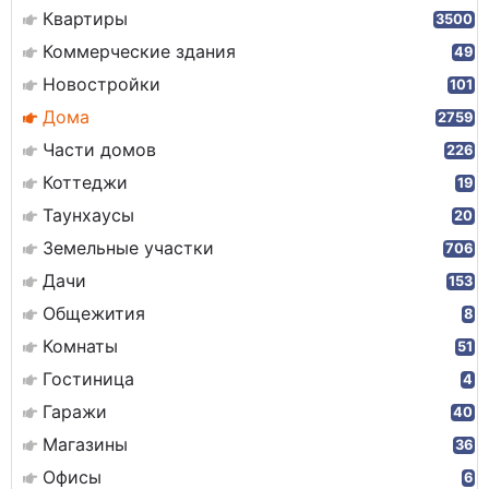
Квартиры
3500
Коммерческие здания
49
Новостройки
101
Дома
2759
Части домов
226
Коттеджи
19
Таунхаусы
20
Земельные участки
706
Дачи
153
Общежития
8
Комнаты
51
Гостиница
4
Гаражи
40
Магазины
36
Офисы
6