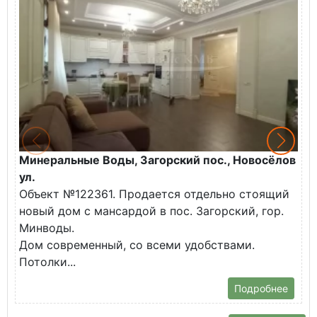
Минеральные Воды, Загорский пос., Новосёлов
М
ул.
О
Объект №122361. Продается отдельно стоящий
д
новый дом с мансардой в пос. Загорский, гор.
В
Минводы.
Дом современный, со всеми удобствами.
Потолки...
Подробнее