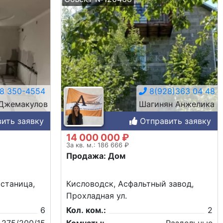
8 350-4554
8(928)363 04 48
 Джемакулов
Шагинян Анжелика
ить заявку
Отправить заявку
14 000 000 ₽
За кв. м.: 186 666 ₽
Продажа: Дом
 станица,
Кисловодск, Асфальтный завод,
Прохладная ул.
6
Кол. ком.:
2