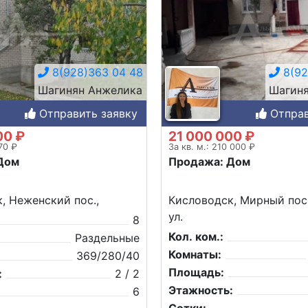
8(928)363 04 48
8(92
Шагинян Анжелика
Шагиня
Отправить заявку
Отправ
00 ₽
21 000 000 ₽
170 ₽
За кв. м.: 210 000 ₽
Дом
Продажа: Дом
, Неженский пос.,
Кисловодск, Мирный пос
ул.
8
Кол. ком.:
Раздельные
Комнаты:
369/280/40
Площадь:
:
2 / 2
Этажность:
6