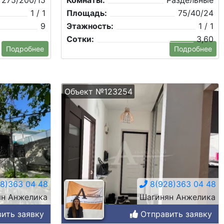
275/200/15
Комнаты:
Раздельные
1 / 1
Площадь:
75/40/24
9
Этажность:
1 / 1
Сотки:
3,60
Подробнее
Подробнее
Объект №123254
8)363 04 48
8(928)363 04 48
н Анжелика
Шагинян Анжелика
ить заявку
Отправить заявку