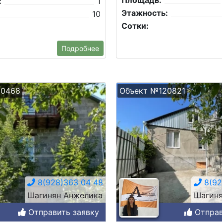
Площадь:
:
1
Этажность:
10
Сотки:
Подробнее
20468
Объект №120821
8(928)363 04 48
8(92
Шагинян Анжелика
Шагиня
Отправить заявку
Отправ