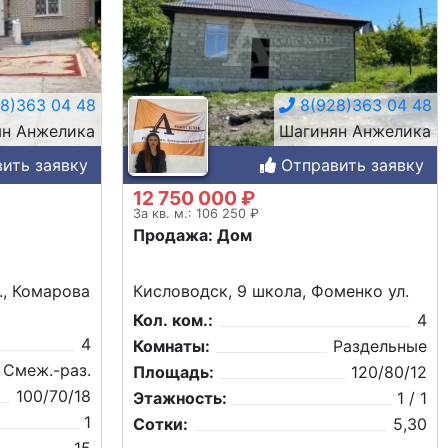
8)363 04 48
8(928)363 04 48
н Анжелика
Шагинян Анжелика
ить заявку
Отправить заявку
12 750 000 ₽
За кв. м.: 106 250 ₽
Продажа: Дом
., Комарова
Кисловодск, 9 школа, Фоменко ул.
Кол. ком.:
4
4
Комнаты:
Раздельные
Смеж.-раз.
Площадь:
120/80/12
100/70/18
Этажность:
1 / 1
1
Сотки:
5,30