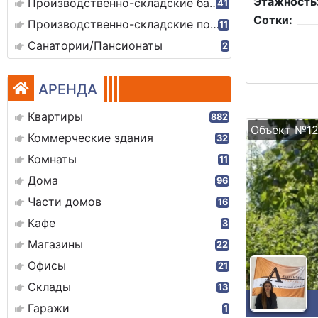
Этажность
Производственно-складские базы
41
Сотки:
Производственно-складские помещения
11
Санатории/Пансионаты
2
АРЕНДА
Квартиры
882
Объект №1
Коммерческие здания
32
Комнаты
11
Дома
96
Части домов
16
Кафе
3
Магазины
22
Офисы
21
Склады
13
Гаражи
1