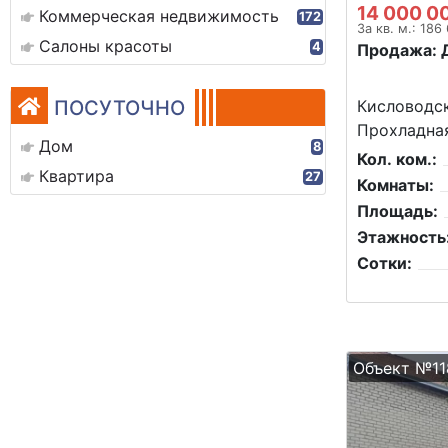
14 000 0
Коммерческая недвижимость
172
За кв. м.: 186
Салоны красоты
4
Продажа: 
ПОСУТОЧНО
Кисловодск
Прохладная
Дом
8
Кол. ком.:
Квартира
27
Комнаты:
Площадь:
Этажность
Сотки:
Объект №11