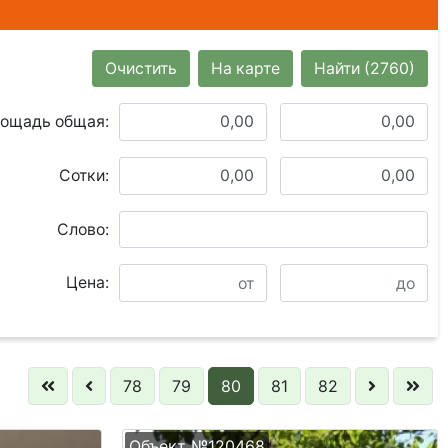
Очистить
На карте
Найти
(2760)
ощадь общая:
Сотки:
Слово:
Цена:
78
79
80
81
82
Объект №120468