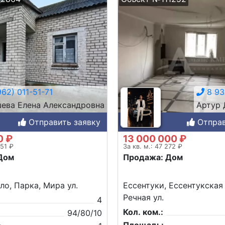
62) 011-51-71
8 93
ева Елена Александровна
Артур
Отправить заявку
Отправ
0 ₽
13 000 000 ₽
851 ₽
За кв. м.: 47 272 ₽
Дом
Продажа: Дом
ло, Парка, Мира ул.
Ессентуки, Ессентукская
Речная ул.
4
Кол. ком.:
94/80/10