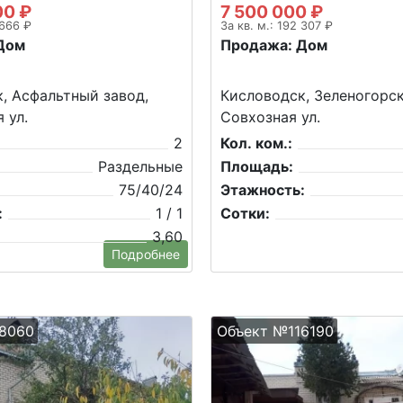
00 ₽
7 500 000 ₽
 666 ₽
За кв. м.: 192 307 ₽
Дом
Продажа: Дом
, Асфальтный завод,
Кисловодск, Зеленогорск
 ул.
Совхозная ул.
2
Кол. ком.:
Раздельные
Площадь:
75/40/24
Этажность:
:
1 / 1
Сотки:
3,60
Подробнее
8060
Объект №116190