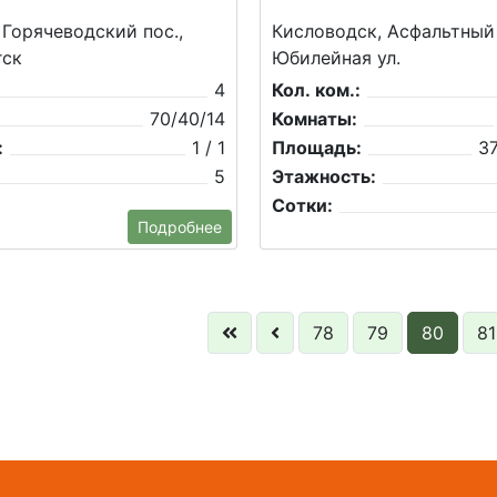
 Горячеводский пос.,
Кисловодск, Асфальтный
гск
Юбилейная ул.
4
Кол. ком.:
70/40/14
Комнаты:
:
1 / 1
Площадь:
37
5
Этажность:
Сотки:
Подробнее
78
79
80
81