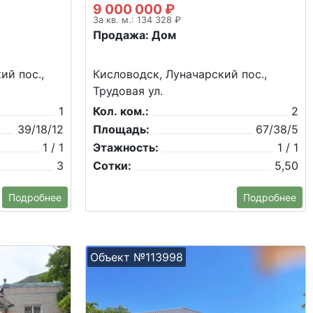
9 000 000 ₽
За кв. м.: 134 328 ₽
Продажа: Дом
ий пос.,
Кисловодск, Луначарский пос.,
Трудовая ул.
1
Кол. ком.:
2
39/18/12
Площадь:
67/38/5
1 / 1
Этажность:
1 / 1
3
Сотки:
5,50
Подробнее
Подробнее
Объект №113998