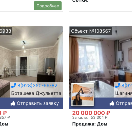
Сотки:
Подробнее
6933
Объект №108567
8(928)350-66-82
8(92
Боташева Джульетта
Шагиня
Отправить заявку
Отправ
0 ₽
20 000 000 ₽
 857 ₽
За кв. м.: 53 304 ₽
Дом
Продажа: Дом