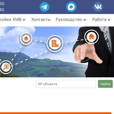
60
45
ройки КМВ
Контакты
Руководство
Работа
Найти