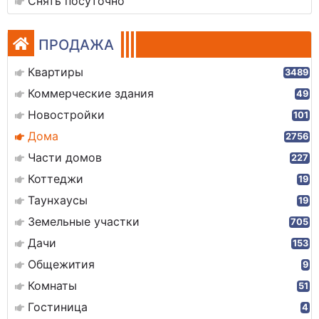
Снять посуточно
ПРОДАЖА
Квартиры
3489
Коммерческие здания
49
Новостройки
101
Дома
2756
Части домов
227
Коттеджи
19
Таунхаусы
19
Земельные участки
705
Дачи
153
Общежития
9
Комнаты
51
Гостиница
4