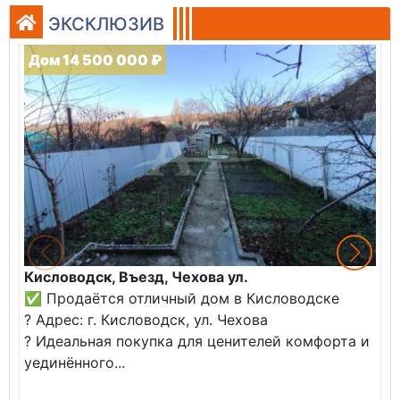
ЭКСКЛЮЗИВ
Дом 14 500 000 ₽
Кисловодск, Въезд, Чехова ул.
З
✅ Продаётся отличный дом в Кисловодске
К
? Адрес: г. Кисловодск, ул. Чехова
В
? Идеальная покупка для ценителей комфорта и
у
уединённого...
С
б