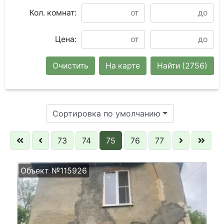
Кол. комнат:
Цена:
Очистить
На карте
Найти
(2756)
Сортировка по умолчанию
73
74
75
76
77
Объект №115926