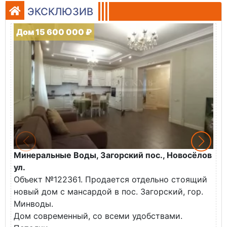
ЭКСКЛЮЗИВ
Дом 15 600 000 ₽
Минеральные Воды, Загорский пос., Новосёлов
М
ул.
О
Объект №122361. Продается отдельно стоящий
д
новый дом с мансардой в пос. Загорский, гор.
В
Минводы.
Дом современный, со всеми удобствами.