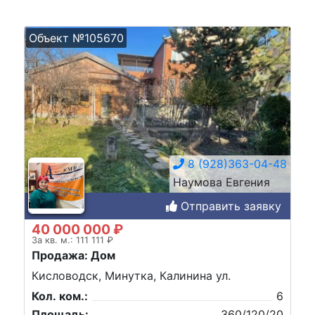
Объект №105670
8 (928)363-04-48
Наумова Евгения
Отправить заявку
40 000 000 ₽
За кв. м.: 111 111 ₽
Продажа: Дом
Кисловодск, Минутка, Калинина ул.
Кол. ком.:
6
Площадь:
360/120/20