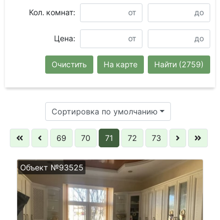
Кол. комнат:
Цена:
Очистить
На карте
Найти
(2759)
Сортировка по умолчанию
69
70
71
72
73
Объект №93525