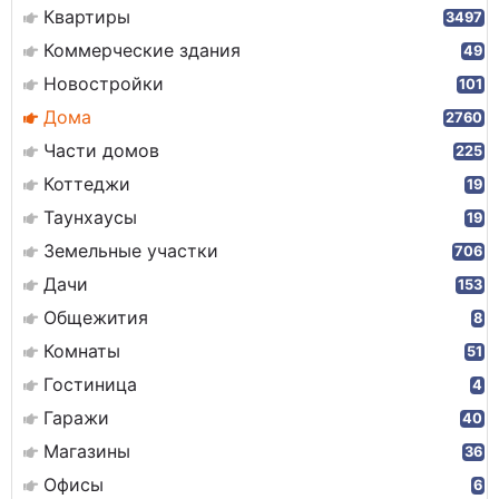
Квартиры
3497
Коммерческие здания
49
Новостройки
101
Дома
2760
Части домов
225
Коттеджи
19
Таунхаусы
19
Земельные участки
706
Дачи
153
Общежития
8
Комнаты
51
Гостиница
4
Гаражи
40
Магазины
36
Офисы
6