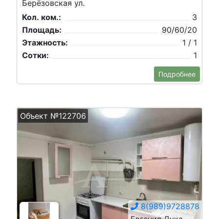
Берёзовская ул.
Кол. ком.:
3
Площадь:
90/60/20
Этажность:
1 / 1
Сотки:
1
Подробнее
Объект №122706
8(989)9728878