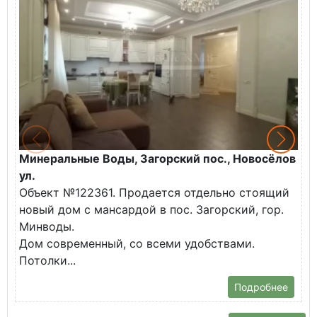
Минеральные Воды, Загорский пос., Новосёлов
М
ул.
О
Объект №122361. Продается отдельно стоящий
д
новый дом с мансардой в пос. Загорский, гор.
В
Минводы.
Дом современный, со всеми удобствами.
Потолки...
Подробнее