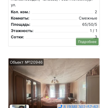
ул.
Кол. ком.:
2
Комнаты:
Смежные
Площадь:
65/50/5
Этажность:
1 / 1
Сотки:
3
Подробнее
Объект №120946
8 (938) 302-57-62