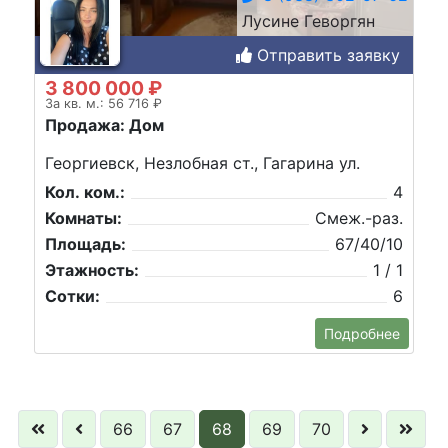
Лусине Геворгян
Отправить заявку
3 800 000 ₽
За кв. м.: 56 716 ₽
Продажа: Дом
Георгиевск, Незлобная ст., Гагарина ул.
Кол. ком.:
4
Комнаты:
Смеж.-раз.
Площадь:
67/40/10
Этажность:
1 / 1
Сотки:
6
Подробнее
66
67
68
69
70