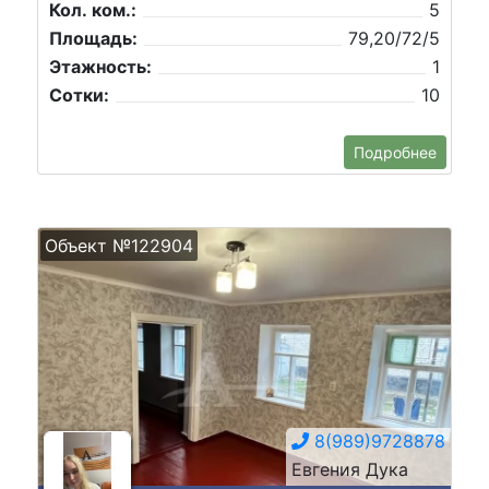
Кол. ком.:
5
Площадь:
79,20/72/5
Этажность:
1
Сотки:
10
Подробнее
Объект №122904
8(989)9728878
Евгения Дука