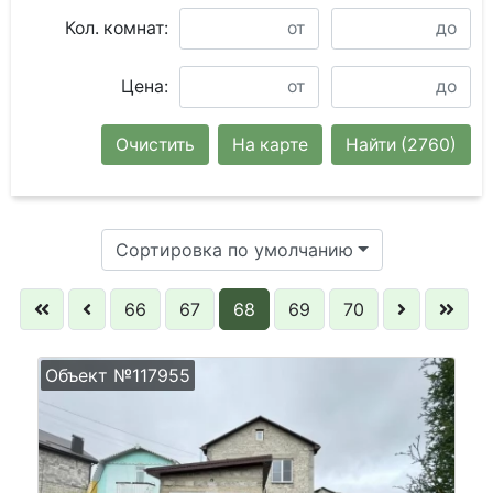
Кол. комнат:
Цена:
Очистить
На карте
Найти
(2760)
Сортировка по умолчанию
66
67
68
69
70
Объект №117955