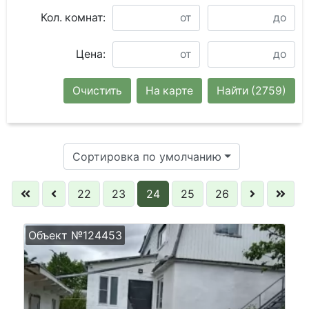
Кол. комнат:
Цена:
Очистить
На карте
Найти
(2759)
Сортировка по умолчанию
22
23
24
25
26
Объект №124453