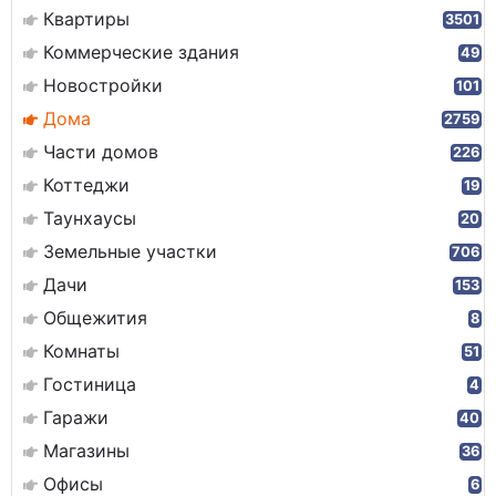
Квартиры
3501
Коммерческие здания
49
Новостройки
101
Дома
2759
Части домов
226
Коттеджи
19
Таунхаусы
20
Земельные участки
706
Дачи
153
Общежития
8
Комнаты
51
Гостиница
4
Гаражи
40
Магазины
36
Офисы
6