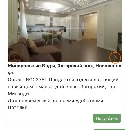
Минеральные Воды, Загорский пос., Новосёлов
М
ул.
О
Объект №122361. Продается отдельно стоящий
д
новый дом с мансардой в пос. Загорский, гор.
В
Минводы.
Дом современный, со всеми удобствами.
Потолки...
Подробнее