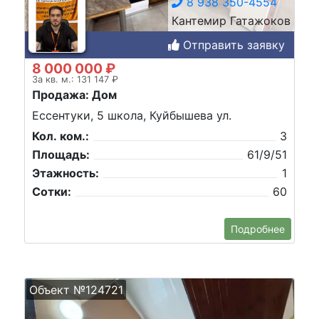
8 938 350-4554
Кантемир Гатажоков
Отправить заявку
8 000 000 ₽
За кв. м.: 131 147 ₽
Продажа: Дом
Ессентуки, 5 школа, Куйбышева ул.
Кол. ком.:
3
Площадь:
61/9/51
Этажность:
1
Сотки:
60
Подробнее
Объект №124721