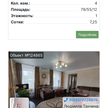
Кол. ком.:
4
Площадь:
79/55/12
Этажность:
1
Сотки:
7,25
Подробнее
Объект №124865
8(989)9728878
Людмила Танчина