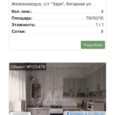
Железноводск, с/т "Заря", Янтарная ул.
Кол. ком.:
4
Площадь:
79/50/10
Этажность:
1 / 1
Сотки:
8
Подробнее
Объект №125479
8(996) 631-56-10