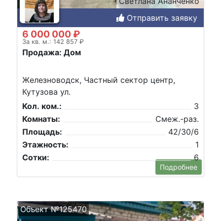
Светлана Ананченко
Отправить заявку
6 000 000 ₽
За кв. м.: 142 857 ₽
Продажа: Дом
Железноводск, Частный сектор центр,
Кутузова ул.
Кол. ком.:
3
Комнаты:
Смеж.-раз.
Площадь:
42/30/6
Этажность:
1
Сотки:
6
Подробнее
Объект №125470