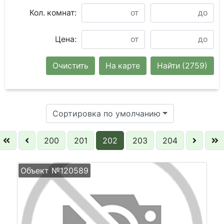
Кол. комнат:
Цена:
Очистить
На карте
Найти
(2759)
Сортировка по умолчанию
200
201
202
203
204
Объект №120589