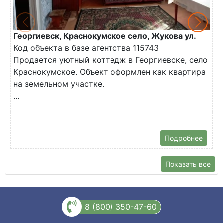
Георгиевск, Краснокумское село, Жукова ул.
Г
Код объекта в базе агентства 115743
К
Продается уютный коттедж в Георгиевске, село
П
Краснокумское. Объект оформлен как квартира
у
на земельном участке.
О
...
Подробнее
Показать все
8 (800) 350-47-60