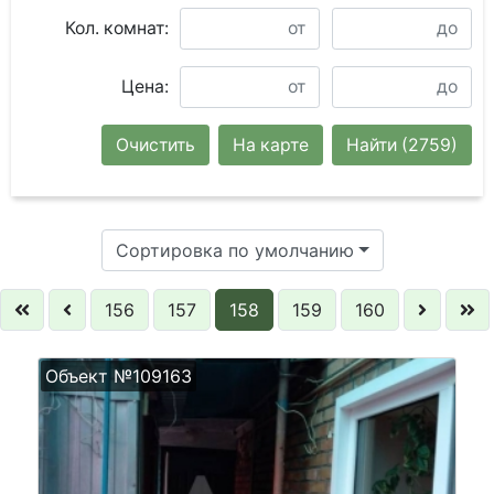
Кол. комнат:
Цена:
Очистить
На карте
Найти
(2759)
Сортировка по умолчанию
156
157
158
159
160
Объект №109163