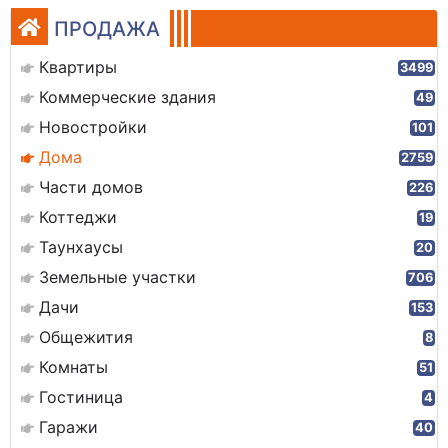
ПРОДАЖА
Квартиры
3499
Коммерческие здания
49
Новостройки
101
Дома
2759
Части домов
226
Коттеджи
19
Таунхаусы
20
Земельные участки
706
Дачи
153
Общежития
8
Комнаты
51
Гостиница
4
Гаражи
40