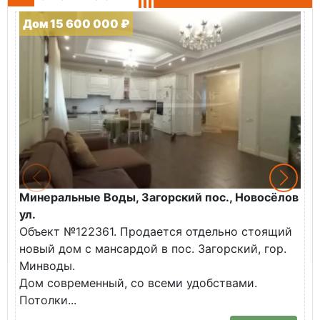
Дом 15 600 000 ₽
Минеральные Воды, Загорский пос., Новосёлов
М
ул.
О
Объект №122361. Продается отдельно стоящий
д
новый дом с мансардой в пос. Загорский, гор.
В
Минводы.
Дом современный, со всеми удобствами.
Потолки...