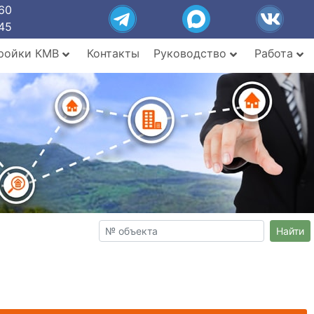
60
45
ройки КМВ
Контакты
Руководство
Работа
Найти