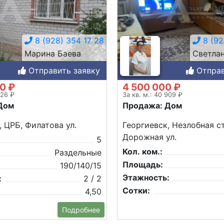
8 (928) 354 17 28
8 (92
Марина Баева
Светла
Отправить заявку
Отправ
0 ₽
4 500 000 ₽
526 ₽
За кв. м.: 40 909 ₽
Дом
Продажа: Дом
, ЦРБ, Филатова ул.
Георгиевск, Незлобная ст
Дорожная ул.
5
Кол. ком.:
Раздельные
Площадь:
190/140/15
Этажность:
:
2 / 2
Сотки:
4,50
Подробнее