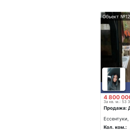
Объект №12
4 800 00
За кв. м.: 53 
Продажа: 
Ессентуки, 
Кол. ком.: