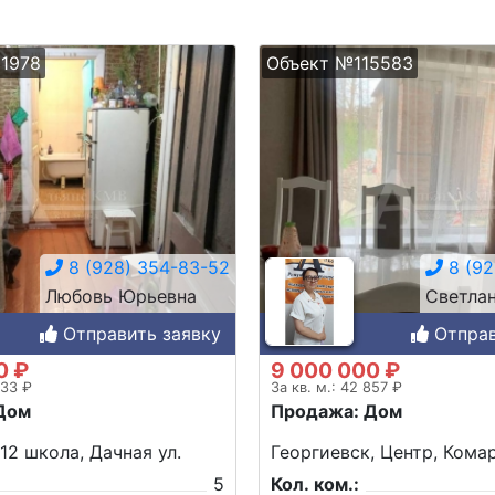
1978
Объект №115583
8 (928) 354-83-52
8 (92
Любовь Юрьевна
Светла
Отправить заявку
Отправ
0 ₽
9 000 000 ₽
333 ₽
За кв. м.: 42 857 ₽
Дом
Продажа: Дом
12 школа, Дачная ул.
Георгиевск, Центр, Комар
5
Кол. ком.: