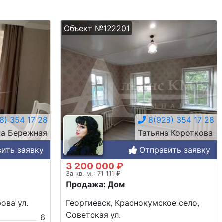
Объект №122201
8) 354 17 28
8(928) 354 17 28
на Бережная
Татьяна Короткова
ить заявку
Отправить заявку
3 200 000 ₽
За кв. м.: 71 111 ₽
Продажа: Дом
ова ул.
Георгиевск, Краснокумское село,
Советская ул.
6