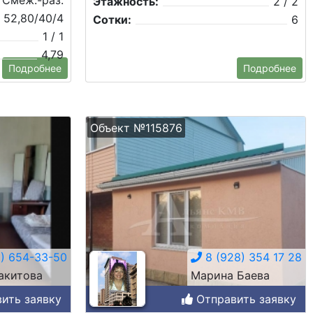
Смеж.-раз.
Этажность:
2 / 2
52,80/40/4
Сотки:
6
1 / 1
4,79
Подробнее
Подробнее
Объект №115876
) 654-33-50
8 (928) 354 17 28
акитова
Марина Баева
ить заявку
Отправить заявку