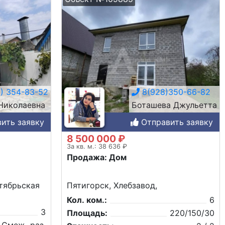
) 354-83-52
8(928)350-66-82
Николаевна
Боташева Джульетта
ить заявку
Отправить заявку
8 500 000 ₽
За кв. м.: 38 636 ₽
Продажа: Дом
тябрьская
Пятигорск, Хлебзавод,
Кол. ком.:
6
3
Площадь:
220/150/30