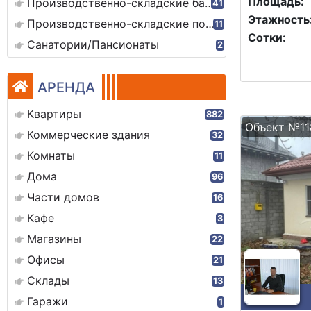
Площадь:
Производственно-складские базы
41
Этажность
Производственно-складские помещения
11
Сотки:
Санатории/Пансионаты
2
АРЕНДА
Квартиры
882
Объект №11
Коммерческие здания
32
Комнаты
11
Дома
96
Части домов
16
Кафе
3
Магазины
22
Офисы
21
Склады
13
Гаражи
1