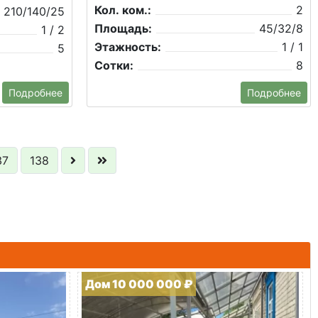
Кол. ком.:
2
210/140/25
Площадь:
45/32/8
1 / 2
Этажность:
1 / 1
5
Сотки:
8
Подробнее
Подробнее
37
138
Дом 10 000 000 ₽