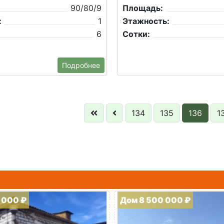
90/80/9
Площадь:
:
1
Этажность:
6
Сотки:
Подробнее
134
135
136
1
 000 ₽
Дом 8 500 000 ₽