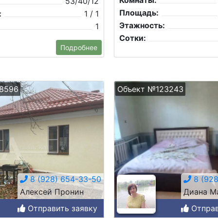
Комнаты:
53/40/12
Площадь:
:
1 / 1
Этажность:
1
Сотки:
Подробнее
8596
Объект №123243
8 (928) 654-33-50
8 (928
Алексей Пронин
Диана М
Отправить заявку
Отправ