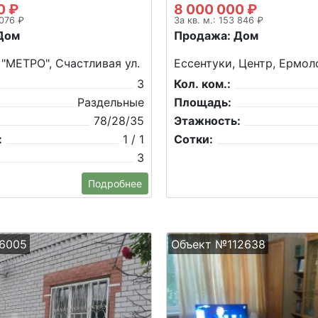
0 ₽
8 000 000 ₽
 076 ₽
За кв. м.: 153 846 ₽
Дом
Продажа: Дом
 "МЕТРО", Счастливая ул.
Ессентуки, Центр, Ермоло
3
Кол. ком.:
Раздельные
Площадь:
78/28/35
Этажность:
:
1 / 1
Сотки:
3
Подробнее
6005
Объект №112638