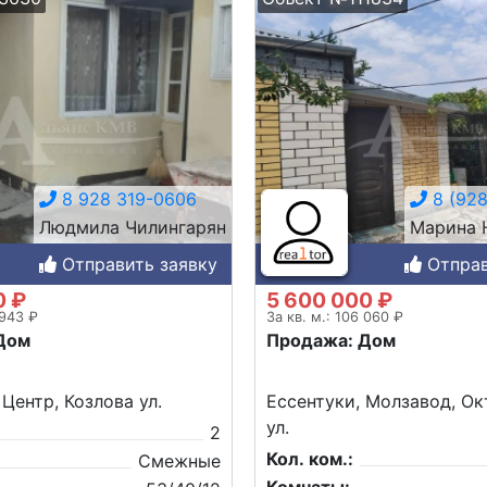
8 928 319-0606
8 (928
Людмила Чилингарян
Марина 
Отправить заявку
Отправ
0 ₽
5 600 000 ₽
 943 ₽
За кв. м.: 106 060 ₽
Дом
Продажа: Дом
 Центр, Козлова ул.
Ессентуки, Молзавод, Ок
ул.
2
Кол. ком.:
Смежные