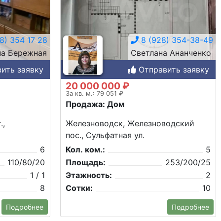
8) 354 17 28
8 (928) 354-38-49
на Бережная
Светлана Ананченко
ить заявку
Отправить заявку
20 000 000 ₽
За кв. м.: 79 051 ₽
Продажа: Дом
.,
Железноводск, Железноводский
пос., Сульфатная ул.
6
Кол. ком.:
5
110/80/20
Площадь:
253/200/25
1 / 1
Этажность:
2
8
Сотки:
10
Подробнее
Подробнее