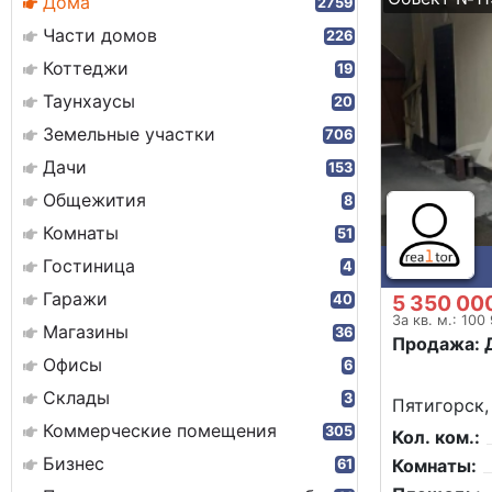
Дома
2759
Части домов
226
Коттеджи
19
Таунхаусы
20
Земельные участки
706
Дачи
153
Общежития
8
Комнаты
51
Гостиница
4
Гаражи
5 350 00
40
За кв. м.: 100
Магазины
36
Продажа: 
Офисы
6
Склады
3
Пятигорск,
Коммерческие помещения
305
Кол. ком.:
Бизнес
Комнаты:
61