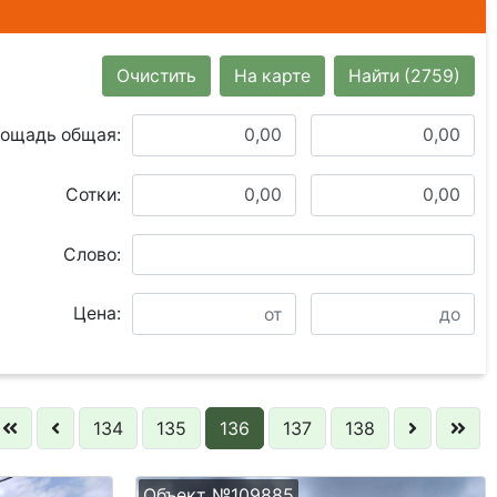
Очистить
На карте
Найти
(2759)
ощадь общая:
Сотки:
Слово:
Цена:
134
135
136
137
138
Объект №109885