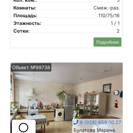
Кол. ком.:
5
Комнаты:
Смеж.-раз.
Площадь:
110/75/16
Этажность:
1 / 1
Сотки:
2
Подробнее
Объект №99738
8 (928) 658.00.27
Булатова Марина