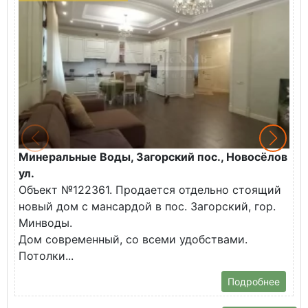
Минеральные Воды, Загорский пос., Новосёлов
М
ул.
О
Объект №122361. Продается отдельно стоящий
д
новый дом с мансардой в пос. Загорский, гор.
В
Минводы.
Дом современный, со всеми удобствами.
Потолки...
Подробнее