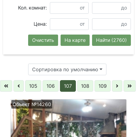
Кол. комнат:
Цена:
Очистить
На карте
Найти
(2760)
Сортировка по умолчанию
105
106
107
108
109
Объект №14260