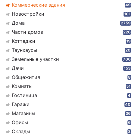
Коммерческие здания
49
Новостройки
101
Дома
2759
Части домов
226
Коттеджи
19
Таунхаусы
20
Земельные участки
706
Дачи
153
Общежития
8
Комнаты
51
Гостиница
4
Гаражи
40
Магазины
36
Офисы
6
Склады
3