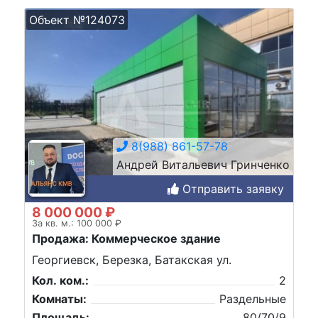
Объект №124073
8(988) 861-57-78
Андрей Витальевич Гринченко
Отправить заявку
8 000 000 ₽
За кв. м.: 100 000 ₽
Продажа: Коммерческое здание
Георгиевск, Березка, Батакская ул.
Кол. ком.:
2
Комнаты:
Раздельные
Площадь:
80/70/9