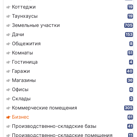
Коттеджи
19
Таунхаусы
19
Земельные участки
705
Дачи
153
Общежития
8
Комнаты
51
Гостиница
4
Гаражи
40
Магазины
36
Офисы
6
Склады
3
Коммерческие помещения
305
Бизнес
61
Производственно-складские базы
41
Производственно-складские помещения
11