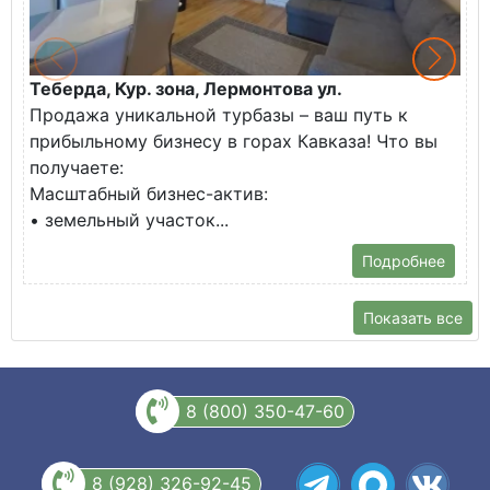
Теберда, Кур. зона, Лермонтова ул.
И
Продажа уникальной турбазы – ваш путь к
К
прибыльному бизнесу в горах Кавказа! Что вы
П
получаете:
д
Масштабный бизнес-актив:
У
• земельный участок...
П
Подробнее
Показать все
8 (800) 350-47-60
8 (928) 326-92-45