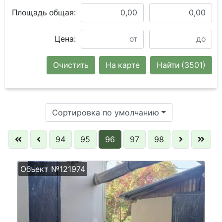
Площадь общая:
Цена:
Очистить
На карте
Найти
(3501)
Сортировка по умолчанию
94
95
96
97
98
Объект №121974