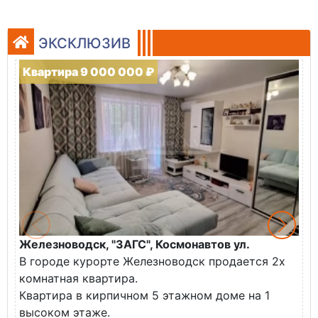
ЭКСКЛЮЗИВ
Квартира 9 000 000 ₽
Железноводск, "ЗАГС", Космонавтов ул.
Ж
В городе курорте Железноводск продается 2х
П
комнатная квартира.
ж
Квартира в кирпичном 5 этажном доме на 1
О
высоком этаже.
с