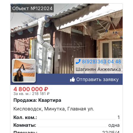
Объект №122024
8(928)363 04 48
Шагинян Анжелика
Отправить заявку
4 800 000 ₽
За кв. м.: 218 181 ₽
Продажа: Квартира
Кисловодск, Минутка, Главная ул.
Кол. ком.:
1
Комнаты:
одна
Площадь:
22/15/4