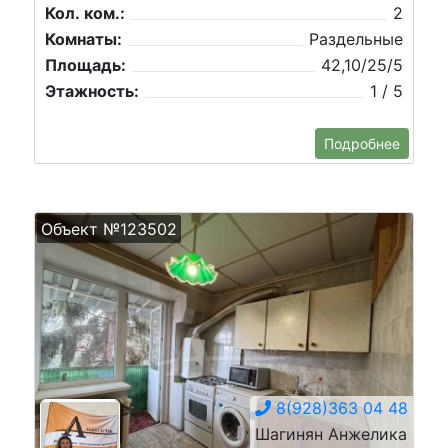
Кол. ком.:
2
Комнаты:
Раздельные
Площадь:
42,10/25/5
Этажность:
1 / 5
Подробнее
Объект №123502
8(928)363 04 48
Шагинян Анжелика