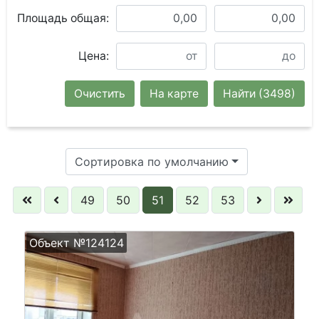
Площадь общая:
Цена:
Очистить
На карте
Найти
(3498)
Сортировка по умолчанию
49
50
51
52
53
Объект №124124