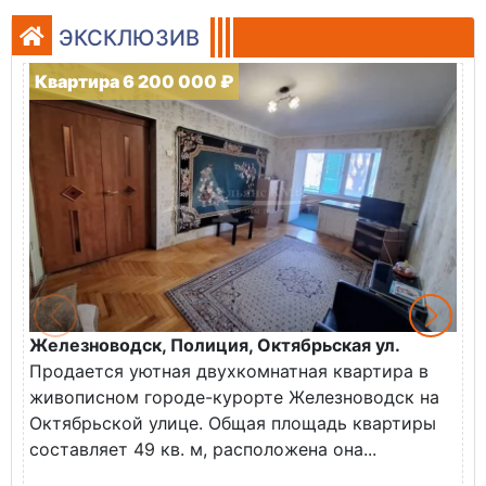
ЭКСКЛЮЗИВ
Квартира 6 200 000 ₽
Железноводск, Полиция, Октябрьская ул.
Г
Продается уютная двухкомнатная квартира в
К
живописном городе-курорте Железноводск на
В
Октябрьской улице. Общая площадь квартиры
у
составляет 49 кв. м, расположена она...
Х