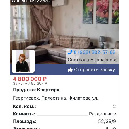
Объект №122632
8 (938) 302-57-62
Светлана Афанасьева
Отправить заявку
4 800 000 ₽
За кв. м.: 92 307 ₽
Продажа: Квартира
Георгиевск, Палестина, Филатова ул.
Кол. ком.:
2
Комнаты:
Раздельные
Площадь:
52/39/9
Этажность:
6 / 9