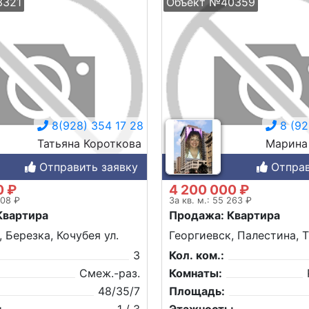
3321
Объект №40359
8(928) 354 17 28
8 (92
Татьяна Короткова
Марина
Отправить заявку
Отправ
0 ₽
4 200 000 ₽
208 ₽
За кв. м.: 55 263 ₽
Квартира
Продажа: Квартира
 Березка, Кочубея ул.
Георгиевск, Палестина, Т
3
Кол. ком.:
Смеж.-раз.
Комнаты:
48/35/7
Площадь: