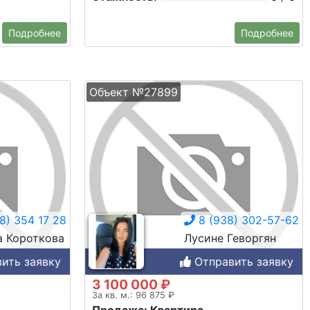
Подробнее
Подробнее
Объект №27899
8) 354 17 28
8 (938) 302-57-62
а Короткова
Лусине Геворгян
ить заявку
Отправить заявку
3 100 000 ₽
За кв. м.: 96 875 ₽