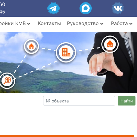
60
45
ройки КМВ
Контакты
Руководство
Работа
Найти