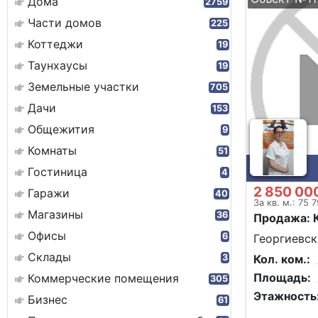
Дома
2759
Части домов
225
Коттеджи
19
Таунхаусы
19
Земельные участки
705
Дачи
153
Общежития
9
Комнаты
51
Гостиница
4
2 850 00
Гаражи
40
За кв. м.: 75 
Магазины
36
Продажа: 
Офисы
6
Георгиевск
Склады
3
Кол. ком.:
Площадь:
Коммерческие помещения
305
Этажность
Бизнес
61