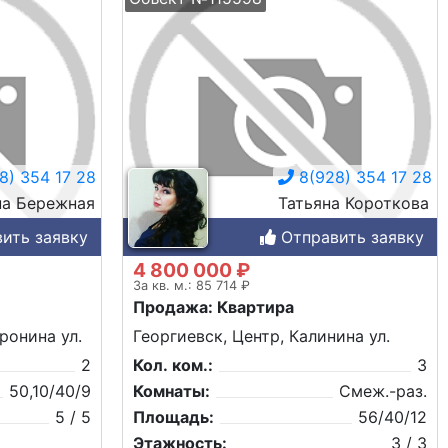
8) 354 17 28
8(928) 354 17 28
на Бережная
Татьяна Короткова
ить заявку
Отправить заявку
4 800 000 ₽
За кв. м.: 85 714 ₽
Продажа: Квартира
ронина ул.
Георгиевск, Центр, Калинина ул.
2
Кол. ком.:
3
50,10/40/9
Комнаты:
Смеж.-раз.
5 / 5
Площадь:
56/40/12
Этажность:
3 / 3