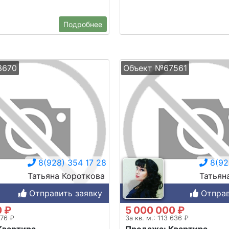
Подробнее
3670
Объект №67561
8(928) 354 17 28
8(92
Татьяна Короткова
Татьян
Отправить заявку
Отправ
0 ₽
5 000 000 ₽
476 ₽
За кв. м.: 113 636 ₽