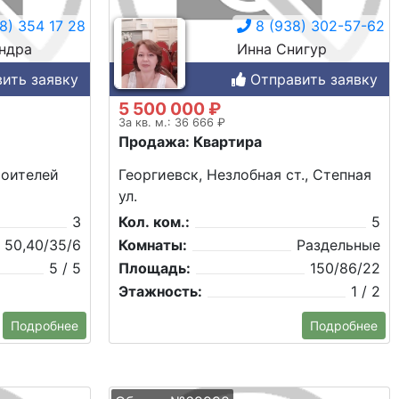
8) 354 17 28
8 (938) 302-57-62
ндра
Инна Снигур
ить заявку
Отправить заявку
5 500 000 ₽
За кв. м.: 36 666 ₽
Продажа: Квартира
роителей
Георгиевск, Незлобная ст., Степная
ул.
3
Кол. ком.:
5
50,40/35/6
Комнаты:
Раздельные
5 / 5
Площадь:
150/86/22
Этажность:
1 / 2
Подробнее
Подробнее