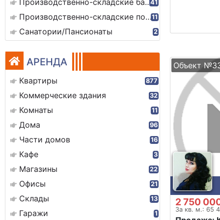
Производственно-складские базы
41
Производственно-складские помещения
11
Санатории/Пансионаты
2
АРЕНДА
Объект №3
Квартиры
877
Коммерческие здания
32
Комнаты
11
Дома
96
Части домов
16
Кафе
3
Магазины
22
Офисы
21
Склады
13
2 750 00
За кв. м.: 65 
Гаражи
1