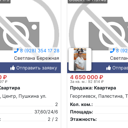
8 (928) 354 17 28
8 (92
Светлана Бережная
Светла
Отправить заявку
Отправ
0 ₽
4 650 000 ₽
797 ₽
За кв. м.: 92 814 ₽
Квартира
Продажа: Квартира
, Центр, Пушкина ул.
Георгиевск, Палестина, Т
2
Кол. ком.:
37,60/24/6
Площадь:
:
2 / 2
Этажность: