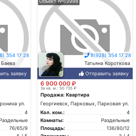
Объект №69998
8) 354 17 28
8(928) 354 17 28
 Баева
Татьяна Короткова
ить заявку
Отправить заявку
6 900 000 ₽
За кв. м.: 50 735 ₽
Продажа: Квартира
ронина ул.
Георгиевск, Парковых, Парковая ул.
4
Кол. ком.:
4
Раздельные
Комнаты:
Раздельные
76/65/9
Площадь:
136/80/12