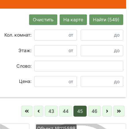
Очистить
На карте
Найти
(549)
Кол. комнат:
Этаж:
Слово:
Цена:
43
44
45
46
Объект №115598