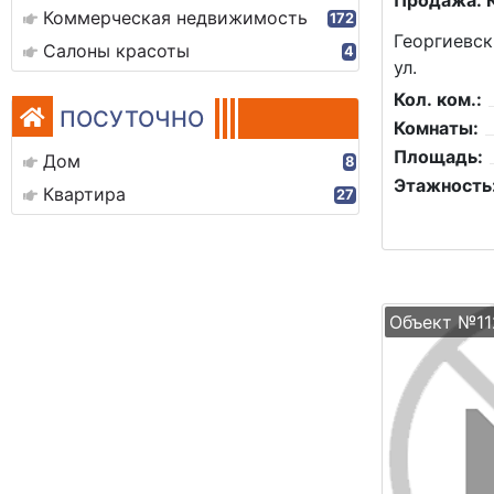
Продажа: 
Коммерческая недвижимость
172
Георгиевск
Салоны красоты
4
ул.
Кол. ком.:
ПОСУТОЧНО
Комнаты:
Площадь:
Дом
8
Этажность
Квартира
27
Объект №11