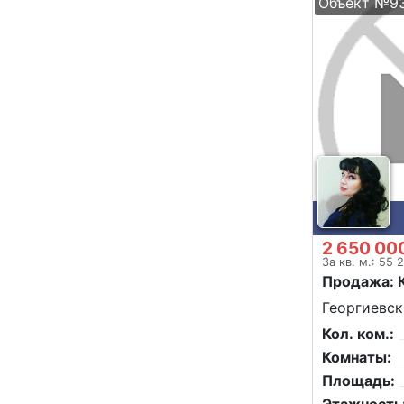
Объект №9
2 650 00
За кв. м.: 55 
Продажа: 
Георгиевск,
Кол. ком.:
Комнаты:
Площадь: