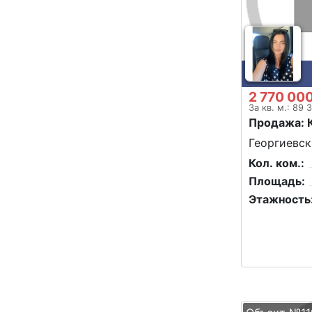
2 770 00
За кв. м.: 89 
Продажа: 
Георгиевск
Кол. ком.:
Площадь:
Этажность