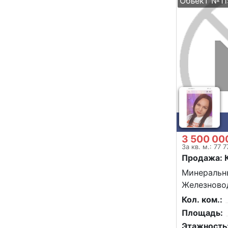
Объект №11
3 500 00
За кв. м.: 77 7
Продажа: 
Минеральн
Железновод
Кол. ком.:
Площадь:
Этажность