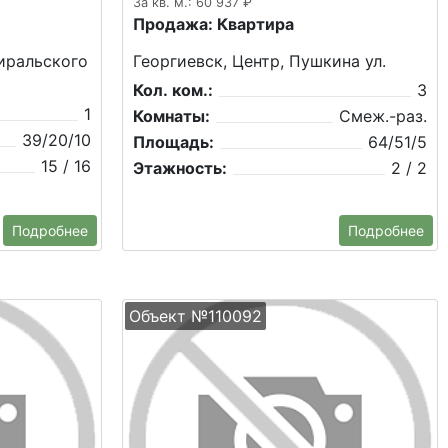
За кв. м.: 60 937 ₽
Продажа: Квартира
иральского
Георгиевск, Центр, Пушкина ул.
Кол. ком.:
3
1
Комнаты:
Смеж.-раз.
39/20/10
Площадь:
64/51/5
15 / 16
Этажность:
2 / 2
Подробнее
Подробнее
Объект №110092