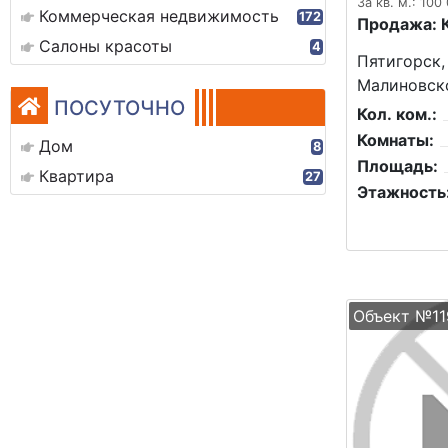
За кв. м.: 100
Коммерческая недвижимость
172
Продажа: 
Салоны красоты
4
Пятигорск,
Малиновско
ПОСУТОЧНО
Кол. ком.:
Комнаты:
Дом
8
Площадь:
Квартира
27
Этажность
Объект №11