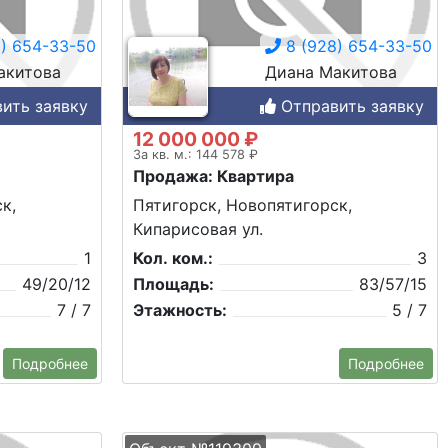
) 654-33-50
8 (928) 654-33-50
акитова
Диана Макитова
ить заявку
Отправить заявку
12 000 000 ₽
За кв. м.: 144 578 ₽
Продажа: Квартира
к,
Пятигорск, Новопятигорск,
Кипарисовая ул.
1
Кол. ком.:
3
49/20/12
Площадь:
83/57/15
7 / 7
Этажность:
5 / 7
Подробнее
Подробнее