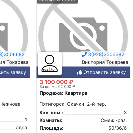
8)3506682
8(928)3506682
ия Токарева
Виктория Токарева
ить заявку
Отправить заявку
3 100 000 ₽
За кв. м.: 62 000 ₽
Продажа: Квартира
 Нежнова
Пятигорск, Скачки, 2-й пер.
Кол. ком.:
3
1
Комнаты:
Смеж.-раз.
одна
Площадь:
50/36/6