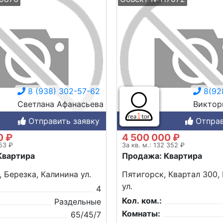
8 (938) 302-57-62
8(92
Светлана Афанасьева
Виктор
Отправить заявку
Отправ
0 ₽
4 500 000 ₽
153 ₽
За кв. м.: 132 352 ₽
Квартира
Продажа: Квартира
, Березка, Калинина ул.
Пятигорск, Квартал 300,
ул.
4
Кол. ком.:
Раздельные
Комнаты:
65/45/7