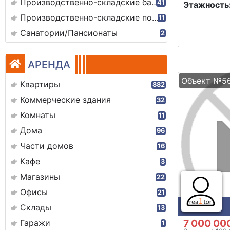
Производственно-складские базы
41
Этажность
Производственно-складские помещения
11
Санатории/Пансионаты
2
АРЕНДА
Объект №5
Квартиры
882
Коммерческие здания
32
Комнаты
11
Дома
96
Части домов
16
Кафе
3
Магазины
22
Офисы
21
Склады
13
7 000 00
Гаражи
1