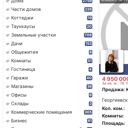
Дома
2759
Части домов
226
Коттеджи
19
Таунхаусы
20
Земельные участки
706
Дачи
153
Общежития
8
Комнаты
51
Гостиница
4
Гаражи
4 950 00
40
За кв. м.: 76 
Магазины
36
Продажа: 
Офисы
6
Георгиевск
Склады
3
Кол. ком.:
Коммерческие помещения
305
Комнаты:
Бизнес
61
Площадь: