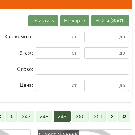
Очистить
На карте
Найти
(3501)
Кол. комнат:
Этаж:
Слово:
Цена:
247
248
249
250
251
Объект №58998