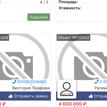
Площадь:
:
4 / 5
Этажность:
Подробнее
6329
Объект №113022
8(928)3506682
8 9
Виктория Токарева
Рагим
Отправить заявку
Отправ
0 ₽
4 600 000 ₽