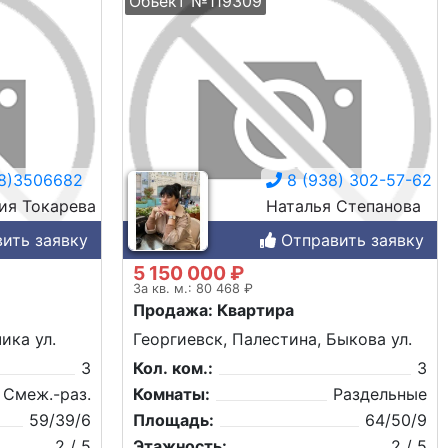
Объект №119309
8)3506682
8 (938) 302-57-62
ия Токарева
Наталья Степанова
ить заявку
Отправить заявку
5 150 000 ₽
За кв. м.: 80 468 ₽
Продажа: Квартира
ика ул.
Георгиевск, Палестина, Быкова ул.
3
Кол. ком.:
3
Смеж.-раз.
Комнаты:
Раздельные
59/39/6
Площадь:
64/50/9
2 / 5
Этажность:
2 / 5