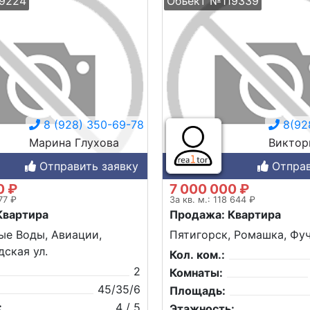
9224
Объект №119339
8 (928) 350-69-78
8(92
Марина Глухова
Виктор
Отправить заявку
Отправ
0 ₽
7 000 000 ₽
77 ₽
За кв. м.: 118 644 ₽
Квартира
Продажа: Квартира
ые Воды, Авиации,
Пятигорск, Ромашка, Фуч
ская ул.
Кол. ком.:
2
Комнаты:
45/35/6
Площадь:
:
4 / 5
Этажность: