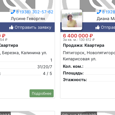
8 (938) 302-57-62
8 (928
Лусине Геворгян
Диана М
Отправить заявку
Отправ
0 ₽
6 400 000 ₽
354 ₽
За кв. м.: 130 612 ₽
Квартира
Продажа: Квартира
, Березка, Калинина ул.
Пятигорск, Новопятигорс
Кипарисовая ул.
1
Кол. ком.:
31/20/7
Площадь:
:
4 / 5
Этажность:
Подробнее