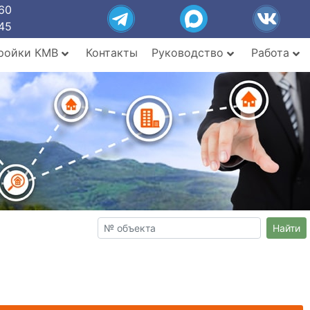
60
45
ройки КМВ
Контакты
Руководство
Работа
Найти