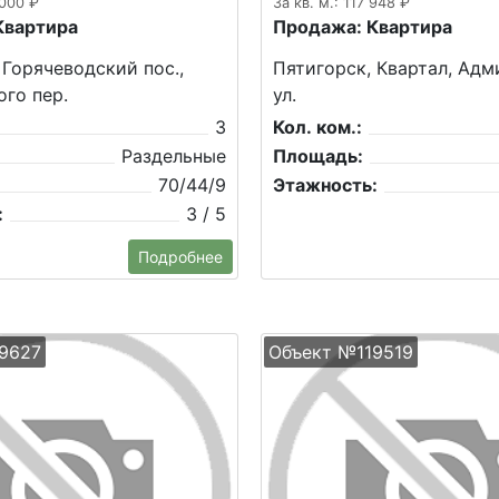
 000 ₽
За кв. м.: 117 948 ₽
Квартира
Продажа: Квартира
 Горячеводский пос.,
Пятигорск, Квартал, Адм
го пер.
ул.
3
Кол. ком.:
Раздельные
Площадь:
70/44/9
Этажность:
:
3 / 5
Подробнее
9627
Объект №119519