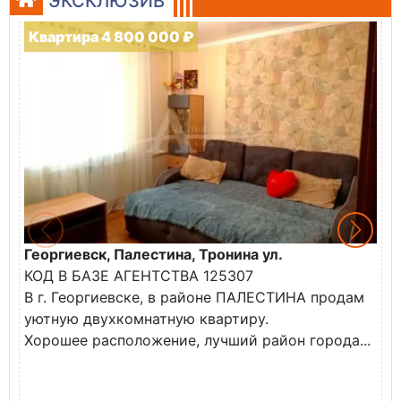
ЭКСКЛЮЗИВ
Квартира 4 800 000 ₽
Георгиевск, Палестина, Тронина ул.
Г
КОД В БАЗЕ АГЕНТСТВА 125307
К
В г. Георгиевске, в районе ПАЛЕСТИНА продам
В
уютную двухкомнатную квартиру.
н
Хорошее расположение, лучший район города...
Т
ш