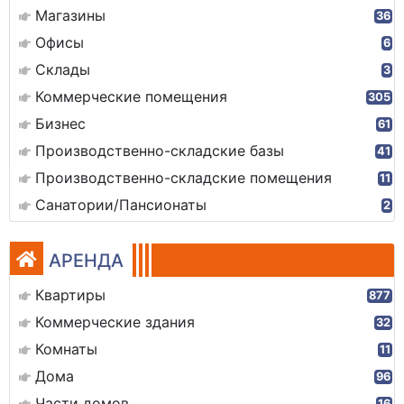
Магазины
36
Офисы
6
Склады
3
Коммерческие помещения
305
Бизнес
61
Производственно-складские базы
41
Производственно-складские помещения
11
Санатории/Пансионаты
2
АРЕНДА
Квартиры
877
Коммерческие здания
32
Комнаты
11
Дома
96
Части домов
16