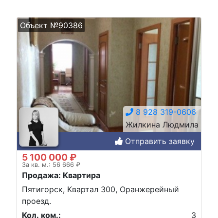
Объект №90386
8 928 319-0606
Жилкина Людмила
Отправить заявку
5 100 000 ₽
За кв. м.: 56 666 ₽
Продажа: Квартира
Пятигорск, Квартал 300, Оранжерейный
проезд.
Кол. ком.:
3