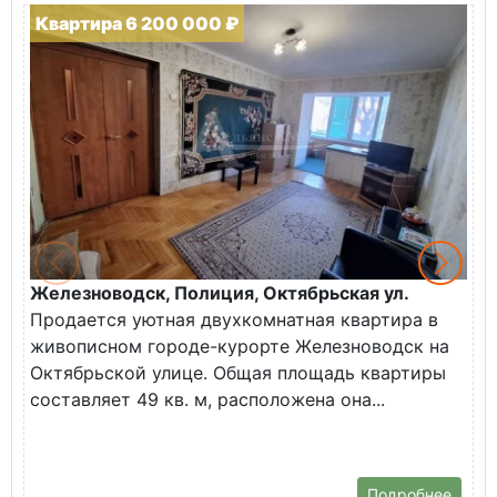
Квартира 6 200 000 ₽
Железноводск, Полиция, Октябрьская ул.
Г
Продается уютная двухкомнатная квартира в
К
живописном городе-курорте Железноводск на
В
Октябрьской улице. Общая площадь квартиры
у
составляет 49 кв. м, расположена она...
Х
Подробнее