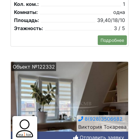
Кол. ком.:
1
Комнаты:
одна
Площадь:
39,40/18/10
Этажность:
3 / 5
Подробнее
Объект №122332
8(928)3506682
Виктория Токарева
Отправить заявку