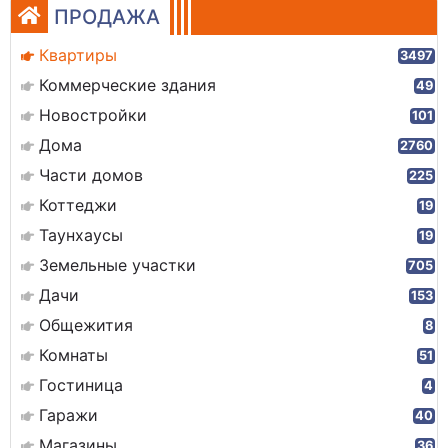
ПРОДАЖА
Квартиры
3497
Коммерческие здания
49
Новостройки
101
Дома
2760
Части домов
225
Коттеджи
19
Таунхаусы
19
Земельные участки
705
Дачи
153
Общежития
8
Комнаты
51
Гостиница
4
Гаражи
40
Магазины
36