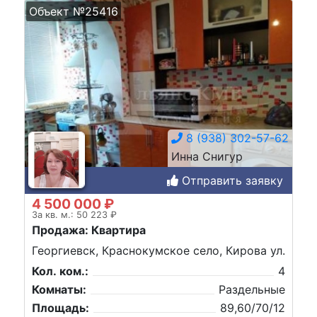
Объект №25416
8 (938) 302-57-62
Инна Снигур
Отправить заявку
4 500 000 ₽
За кв. м.: 50 223 ₽
Продажа: Квартира
Георгиевск, Краснокумское село, Кирова ул.
Кол. ком.:
4
Комнаты:
Раздельные
Площадь:
89,60/70/12