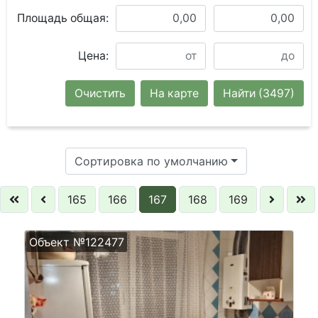
Площадь общая:
Цена:
Очистить
На карте
Найти
(3497)
Сортировка по умолчанию
165
166
167
168
169
Объект №122477