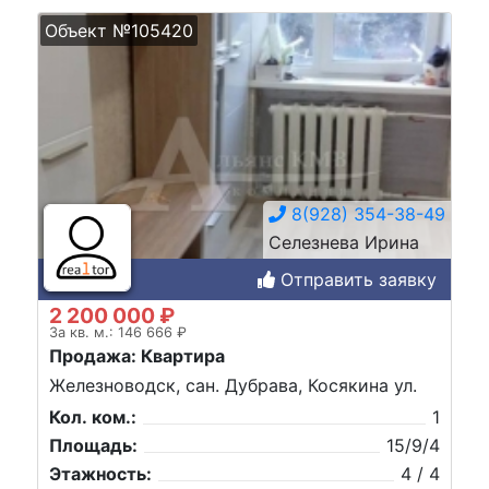
Объект №105420
8(928) 354-38-49
Селезнева Ирина
Отправить заявку
2 200 000 ₽
За кв. м.: 146 666 ₽
Продажа: Квартира
Железноводск, сан. Дубрава, Косякина ул.
Кол. ком.:
1
Площадь:
15/9/4
Этажность:
4 / 4