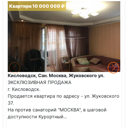
Квартира 10 000 000 ₽
Кисловодск, Сан. Москва, Жуковского ул.
К
ЭКСКЛЮЗИВНАЯ ПРОДАЖА
П
г. Кисловодск.
к
Продается квартира по адресу - ул. Жуковского
✅
37.
К
На против санаторий "МОСКВА", в шаговой
доступности Курортный...