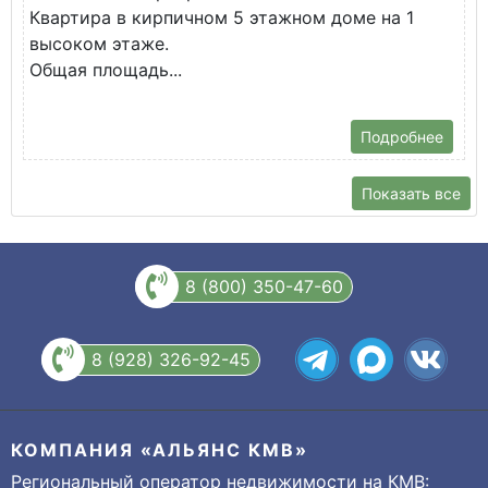
Квартира в кирпичном 5 этажном доме на 1
О
высоком этаже.
с
Общая площадь...
Подробнее
Показать все
8 (800) 350-47-60
8 (928) 326-92-45
КОМПАНИЯ «АЛЬЯНС КМВ»
Региональный оператор недвижимости на КМВ: