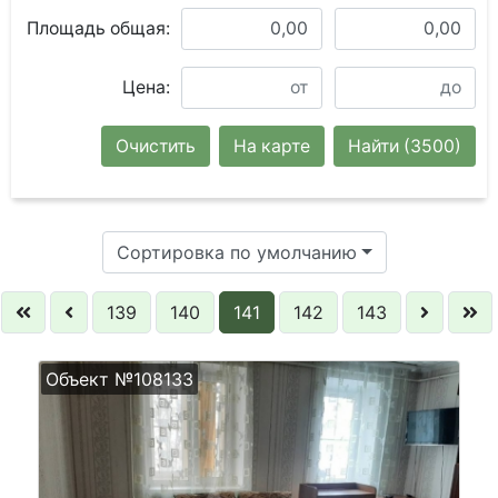
Площадь общая:
Цена:
Очистить
На карте
Найти
(3500)
Сортировка по умолчанию
139
140
141
142
143
Объект №108133