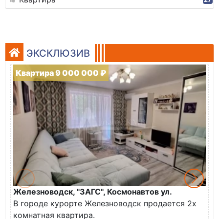
ЭКСКЛЮЗИВ
Квартира 9 000 000 ₽
Железноводск, "ЗАГС", Космонавтов ул.
Ж
В городе курорте Железноводск продается 2х
П
комнатная квартира.
ж