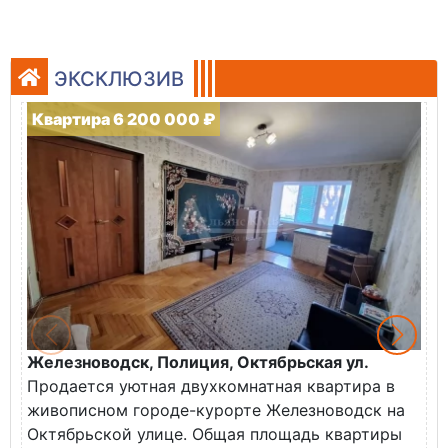
ЭКСКЛЮЗИВ
Квартира 6 200 000 ₽
Железноводск, Полиция, Октябрьская ул.
Г
Продается уютная двухкомнатная квартира в
К
живописном городе-курорте Железноводск на
В
Октябрьской улице. Общая площадь квартиры
у