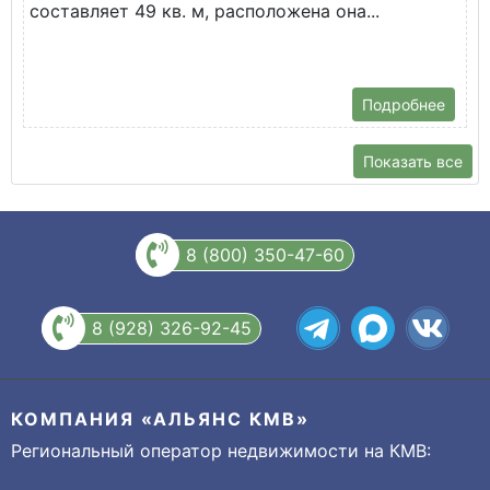
составляет 49 кв. м, расположена она...
Х
Подробнее
Показать все
8 (800) 350-47-60
8 (928) 326-92-45
КОМПАНИЯ «АЛЬЯНС КМВ»
Региональный оператор недвижимости на КМВ: