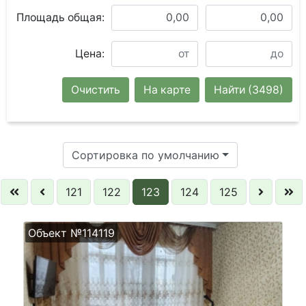
Площадь общая:
Цена:
Очистить
На карте
Найти
(3498)
Сортировка по умолчанию
121
122
123
124
125
Объект №114119