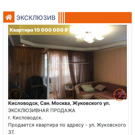
ЭКСКЛЮЗИВ
Квартира 10 000 000 ₽
Кисловодск, Сан. Москва, Жуковского ул.
К
ЭКСКЛЮЗИВНАЯ ПРОДАЖА
П
г. Кисловодск.
к
Продается квартира по адресу - ул. Жуковского
✅
37.
К