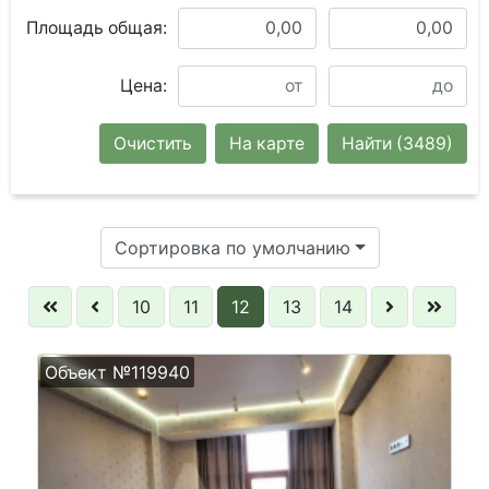
Площадь общая:
Цена:
Очистить
На карте
Найти
(3489)
Сортировка по умолчанию
10
11
12
13
14
Объект №119940