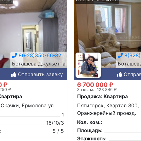
8(928)350-66-82
8(928)
Боташева Джульетта
Боташев
Отправить заявку
Отправ
0 ₽
6 700 000 ₽
 250 ₽
За кв. м.: 128 846 ₽
Квартира
Продажа: Квартира
 Скачки, Ермолова ул.
Пятигорск, Квартал 300,
Оранжерейный проезд.
1
Кол. ком.:
16/10/3
Площадь:
:
5 / 5
Этажность: