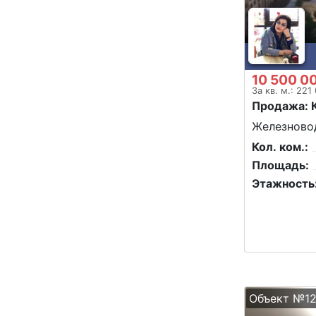
10 500 0
За кв. м.: 221
Продажа: 
Железновод
Кол. ком.:
Площадь:
Этажность
Объект №12