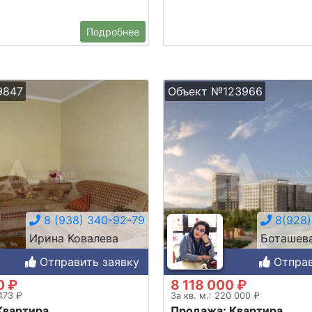
Подробнее
9847
Объект №123966
8 (938) 340-92-79
8(928)
Ирина Ковалева
Боташев
Отправить заявку
Отправ
0 ₽
8 118 000 ₽
 473 ₽
За кв. м.: 220 000 ₽
Квартира
Продажа: Квартира