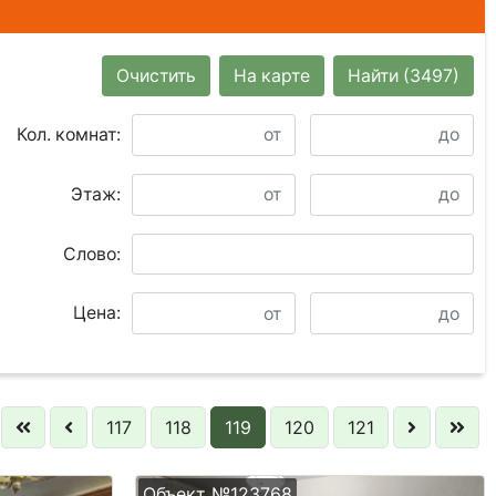
Очистить
На карте
Найти
(3497)
Кол. комнат:
Этаж:
Слово:
Цена:
117
118
119
120
121
Объект №123768