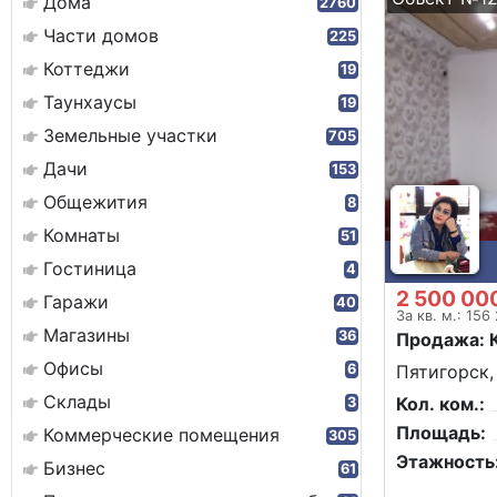
Дома
2760
Части домов
225
Коттеджи
19
Таунхаусы
19
Земельные участки
705
Дачи
153
Общежития
8
Комнаты
51
Гостиница
4
2 500 00
Гаражи
40
За кв. м.: 156
Магазины
36
Продажа: 
Офисы
6
Пятигорск,
Склады
Кол. ком.:
3
Площадь:
Коммерческие помещения
305
Этажность
Бизнес
61