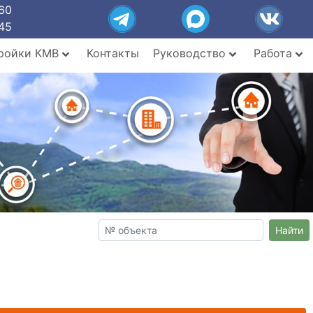
60
45
ройки КМВ
Контакты
Руководство
Работа
Найти