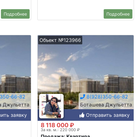
Подробнее
Подробнее
Объект №123966
350-66-82
8(928)350-66-82
а Джульетта
Боташева Джульетта
ить заявку
Отправить заявку
8 118 000 ₽
За кв. м.: 220 000 ₽
Продажа: Квартира