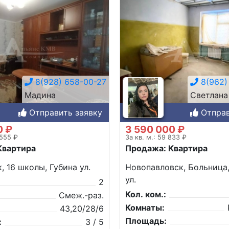
8(928) 658-00-27
8(962) 
Мадина
Светлана
Отправить заявку
Отправ
0 ₽
3 590 000 ₽
 555 ₽
За кв. м.: 59 833 ₽
Квартира
Продажа: Квартира
, 16 школы, Губина ул.
Новопавловск, Больница
ул.
2
Кол. ком.:
Смеж.-раз.
Комнаты:
43,20/28/6
Площадь:
:
3 / 5