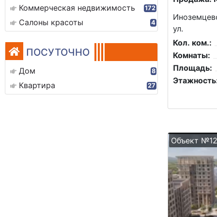
Коммерческая недвижимость
172
Иноземцево
Салоны красоты
4
ул.
Кол. ком.:
ПОСУТОЧНО
Комнаты:
Площадь:
Дом
8
Этажность
Квартира
27
Объект №1