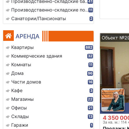
Производственно-складские базы
41
Производственно-складские помещения
11
Санатории/Пансионаты
2
АРЕНДА
Объект №2
Квартиры
882
Коммерческие здания
32
Комнаты
11
Дома
96
Части домов
16
Кафе
3
Магазины
22
Офисы
21
Склады
13
4 350 00
За кв. м.: 114
Гаражи
1
Продажа: 