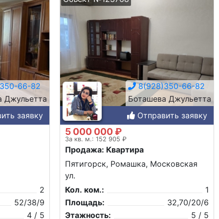
350-66-82
8(928)350-66-82
а Джульетта
Боташева Джульетта
ить заявку
Отправить заявку
5 000 000 ₽
За кв. м.: 152 905 ₽
Продажа: Квартира
Пятигорск, Ромашка, Московская
ул.
2
Кол. ком.:
1
52/38/9
Площадь:
32,70/20/6
4 / 5
Этажность:
5 / 5