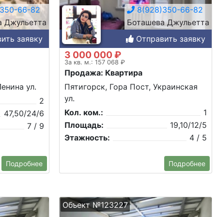
350-66-82
8(928)350-66-82
а Джульетта
Боташева Джульетта
ить заявку
Отправить заявку
3 000 000 ₽
За кв. м.: 157 068 ₽
Продажа: Квартира
енина ул.
Пятигорск, Гора Пост, Украинская
ул.
2
Кол. ком.:
1
47,50/24/6
Площадь:
19,10/12/5
7 / 9
Этажность:
4 / 5
Подробнее
Подробнее
Объект №123227