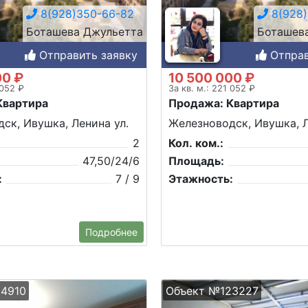
8(928)350-66-82
8(928)
Боташева Джульетта
Боташев
Отправить заявку
Отправ
00 ₽
10 500 000 ₽
 052 ₽
За кв. м.: 221 052 ₽
Квартира
Продажа: Квартира
ск, Ивушка, Ленина ул.
Железноводск, Ивушка, Л
2
Кол. ком.:
47,50/24/6
Площадь:
:
7 / 9
Этажность:
Подробнее
4910
Объект №123227