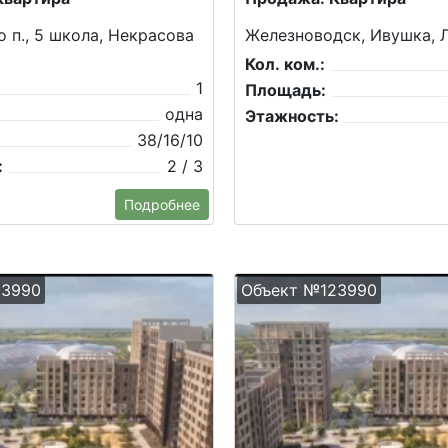
 п., 5 школа, Некрасова
Железноводск, Ивушка, Л
Кол. ком.:
1
Площадь:
одна
Этажность:
38/16/10
:
2 / 3
Подробнее
23990
Объект №123990