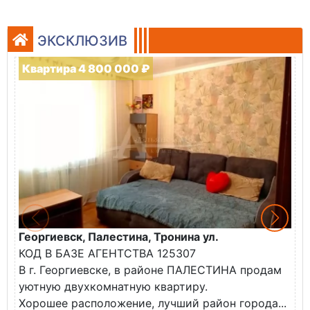
ЭКСКЛЮЗИВ
Квартира 4 800 000 ₽
Георгиевск, Палестина, Тронина ул.
Г
КОД В БАЗЕ АГЕНТСТВА 125307
К
В г. Георгиевске, в районе ПАЛЕСТИНА продам
В
уютную двухкомнатную квартиру.
н
Хорошее расположение, лучший район города...
Т