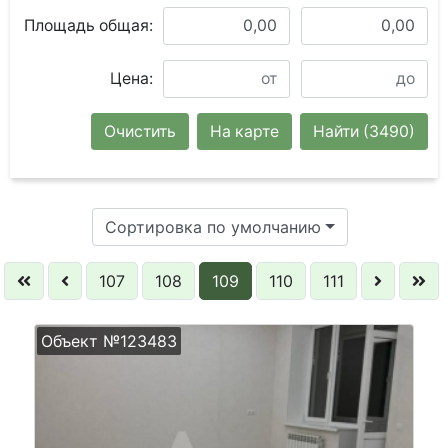
Площадь общая:
Цена:
Очистить
На карте
Найти
(3490)
Сортировка по умолчанию
107
108
109
110
111
Объект №123483