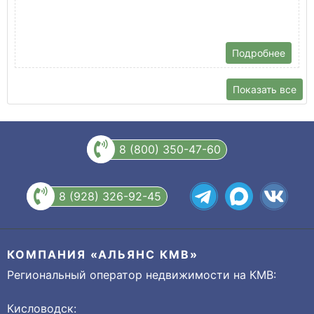
ш
Подробнее
Показать все
8 (800) 350-47-60
8 (928) 326-92-45
КОМПАНИЯ «АЛЬЯНС КМВ»
Региональный оператор недвижимости на КМВ:
Кисловодск: