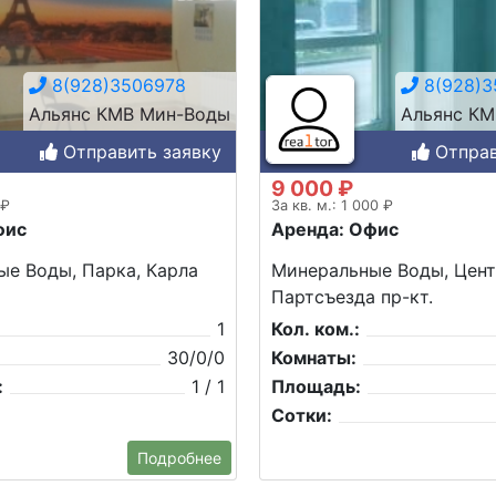
8(928)3506978
8(928)3
Альянс КМВ Мин-Воды
Альянс К
Отправить заявку
Отправ
9 000 ₽
 ₽
За кв. м.: 1 000 ₽
фис
Аренда: Офис
е Воды, Парка, Карла
Минеральные Воды, Цент
Партсъезда пр-кт.
1
Кол. ком.:
30/0/0
Комнаты:
:
1 / 1
Площадь:
Сотки:
Подробнее