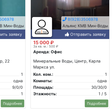
506978
8(928)3506978
МВ Мин-Воды
Альянс КМВ Мин-Воды
ить заявку
Отправить заявку
15 000 ₽
За кв. м.: 500 ₽
Аренда: Офис
р, 22
Минеральные Воды, Центр, Карла
Маркса ул.
1
Кол. ком.:
1
одна
Комнаты:
одна
9/0/0
Площадь:
30/30/0
1
Этажность:
1 / 5
Подробнее
Подробнее