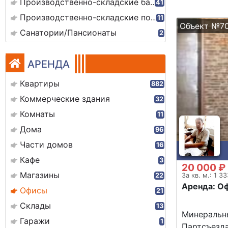
Производственно-складские базы
41
Производственно-складские помещения
11
Объект №7
Санатории/Пансионаты
2
АРЕНДА
Квартиры
882
Коммерческие здания
32
Комнаты
11
Дома
96
Части домов
16
Кафе
3
20 000 ₽
Магазины
За кв. м.: 1 3
22
Аренда: О
Офисы
21
Склады
13
Минеральны
Гаражи
1
Партсъезда