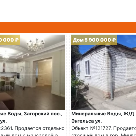
0 000 ₽
Дом 5 900 000 ₽
е Воды, Загорский пос.,
Минеральные Воды, Ж/Д 
ул.
Энгельса ул.
2361. Продается отдельно
Объект №121727. Продает
вый дом с мансардой в
стоящий дом в гор. Минво