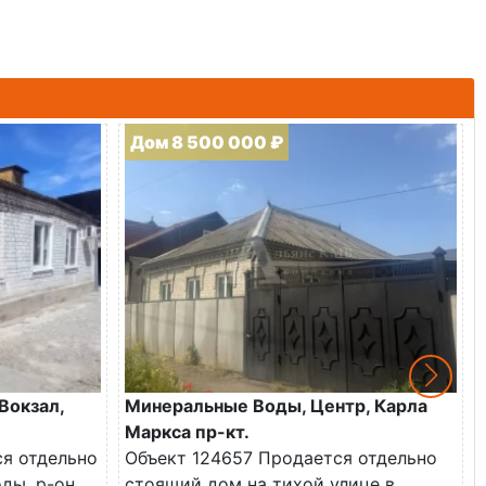
Дом 8 500 000 ₽
Вокзал,
Минеральные Воды, Центр, Карла
Маркса пр-кт.
ся отдельно
Объект 124657 Продается отдельно
ды, р-он
стоящий дом на тихой улице в