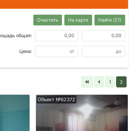
Очистить
На карте
Найти
(21)
ощадь общая:
Цена:
1
2
Объект №62372