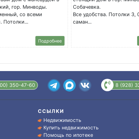
кий, гор. Минводы.
Собачевка.
енный, со всеми
Все удобства. Потолки 3, 
 Потолки...
саман...
Подробнее
800) 350-47-60
8 (928) 
ССЫЛКИ
Недвижимость
Купить недвижимость
Помощь по ипотеке