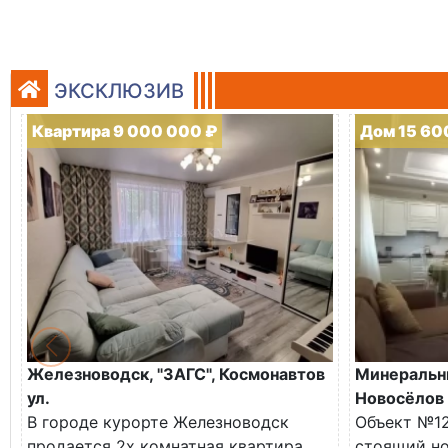
ЭКСКЛЮЗИВ
Квартира 9 000 000 ₽
Дом 15 60
Железноводск, "ЗАГС", Космонавтов
Минеральны
ул.
Новосёлов 
В городе курорте Железноводск
Объект №12
продается 2х комнатная квартира.
стоящий но