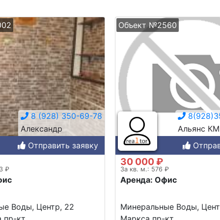
002
Объект №2560
8 (928) 350-69-78
8(928)3
Александр
Альянс К
Отправить заявку
Отправ
30 000 ₽
33 ₽
За кв. м.: 576 ₽
фис
Аренда: Офис
е Воды, Центр, 22
Минеральные Воды, Цент
 пр-кт.
Маркса пр-кт.