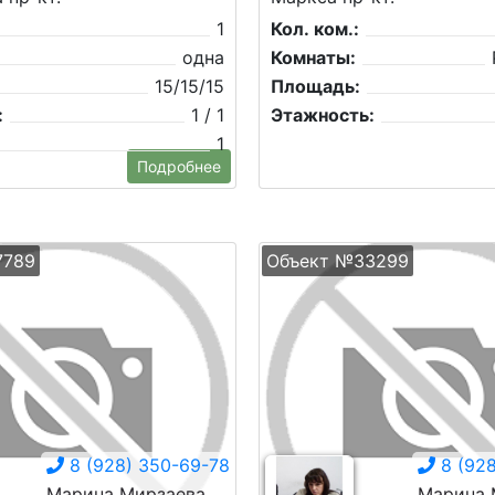
1
Кол. ком.:
одна
Комнаты:
15/15/15
Площадь:
:
1 / 1
Этажность:
1
Подробнее
7789
Объект №33299
8 (928) 350-69-78
8 (928
Марина Мирзаева
Марина 