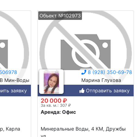
Объект №102973
506978
8 (928) 350-69-78
МВ Мин-Воды
Марина Глухова
ить заявку
Отправить заявку
20 000 ₽
За кв. м.: 307 ₽
Аренда: Офис
р, Карла
Минеральные Воды, 4 КМ, Дружбы
ул.