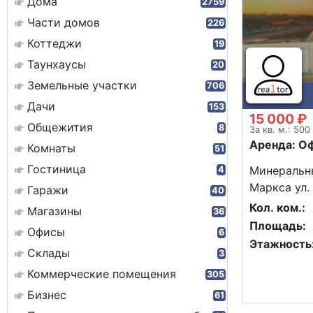
Дома
2759
Части домов
226
Коттеджи
19
Таунхаусы
20
Земельные участки
706
Дачи
153
15 000 ₽
Общежития
8
За кв. м.: 500
Аренда: О
Комнаты
51
Гостиница
Минеральны
4
Маркса ул.
Гаражи
40
Кол. ком.:
Магазины
36
Площадь:
Офисы
6
Этажность
Склады
3
Коммерческие помещения
305
Бизнес
61