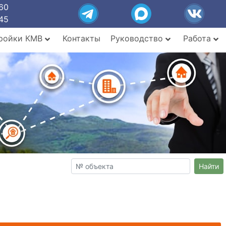
60
45
ройки КМВ
Контакты
Руководство
Работа
Найти