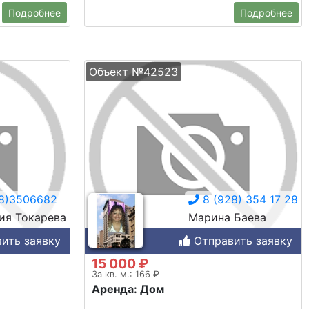
Подробнее
Подробнее
Объект №42523
8)3506682
8 (928) 354 17 28
ия Токарева
Марина Баева
ить заявку
Отправить заявку
15 000 ₽
За кв. м.: 166 ₽
Аренда: Дом