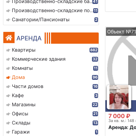
Производственно-складские базы
41
Производственно-складские помещения
11
Санатории/Пансионаты
2
Объект №71
АРЕНДА
Квартиры
882
Коммерческие здания
32
Комнаты
11
Дома
96
Части домов
16
Кафе
3
Магазины
22
Офисы
21
7 000 ₽
За кв. м.: 148
Склады
13
Аренда: Д
Гаражи
1