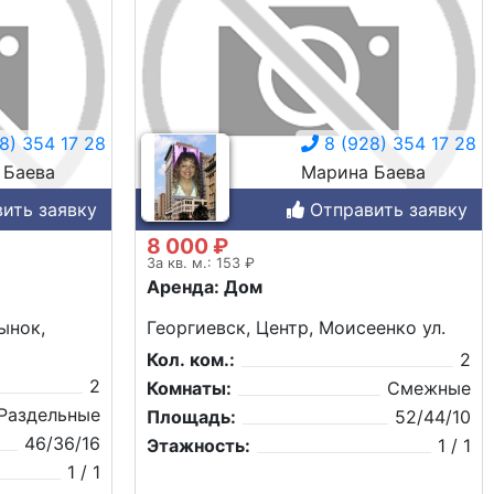
8) 354 17 28
8 (928) 354 17 28
 Баева
Марина Баева
ить заявку
Отправить заявку
8 000 ₽
За кв. м.: 153 ₽
Аренда: Дом
ынок,
Георгиевск, Центр, Моисеенко ул.
Кол. ком.:
2
2
Комнаты:
Смежные
Раздельные
Площадь:
52/44/10
46/36/16
Этажность:
1 / 1
1 / 1