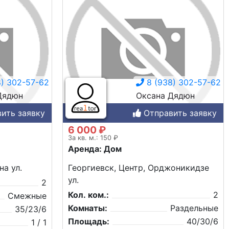
) 302-57-62
8 (938) 302-57-62
Дядюн
Оксана Дядюн
ить заявку
Отправить заявку
6 000 ₽
За кв. м.: 150 ₽
Аренда: Дом
на ул.
Георгиевск, Центр, Орджоникидзе
ул.
2
Кол. ком.:
2
Смежные
Комнаты:
Раздельные
35/23/6
Площадь:
40/30/6
1 / 1