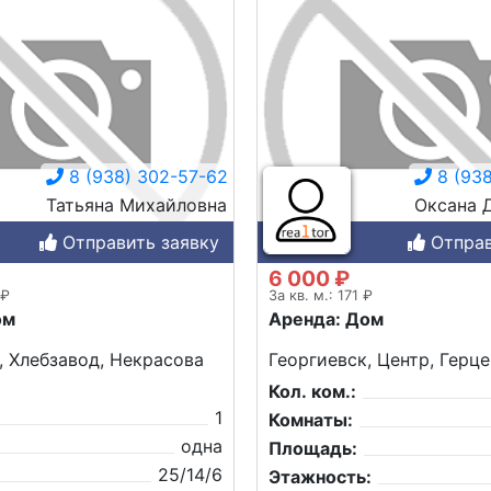
8 (938) 302-57-62
8 (938
Татьяна Михайловна
Оксана 
Отправить заявку
Отправ
6 000 ₽
 ₽
За кв. м.: 171 ₽
ом
Аренда: Дом
, Хлебзавод, Некрасова
Георгиевск, Центр, Герце
Кол. ком.:
1
Комнаты:
одна
Площадь:
25/14/6
Этажность: