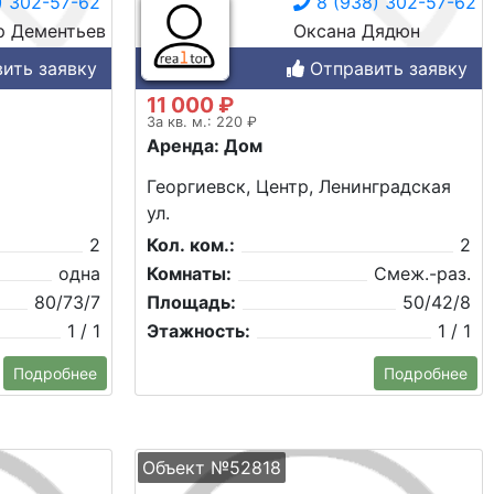
) 302-57-62
8 (938) 302-57-62
р Дементьев
Оксана Дядюн
ить заявку
Отправить заявку
11 000 ₽
За кв. м.: 220 ₽
Аренда: Дом
Георгиевск, Центр, Ленинградская
ул.
2
Кол. ком.:
2
одна
Комнаты:
Смеж.-раз.
80/73/7
Площадь:
50/42/8
1 / 1
Этажность:
1 / 1
Подробнее
Подробнее
Объект №52818