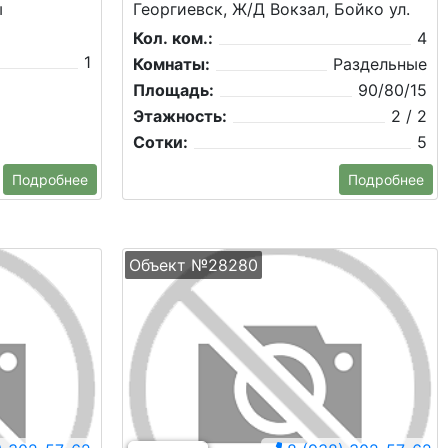
ы
Георгиевск, Ж/Д Вокзал, Бойко ул.
Кол. ком.:
4
1
Комнаты:
Раздельные
Площадь:
90/80/15
Этажность:
2 / 2
Сотки:
5
Подробнее
Подробнее
Объект №28280