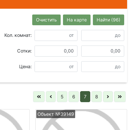
Очистить
На карте
Найти
(96)
Кол. комнат:
Сотки:
Цена:
5
6
7
8
Объект №39149