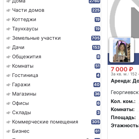
Дома
2760
Части домов
225
Коттеджи
19
Таунхаусы
19
Земельные участки
705
Дачи
153
Общежития
8
Комнаты
51
7 000 ₽
За кв. м.: 152
Гостиница
4
Аренда: Д
Гаражи
40
Георгиевск
Магазины
36
Кол. ком.:
Офисы
6
Комнаты:
Склады
3
Площадь:
Коммерческие помещения
305
Этажность
Бизнес
61