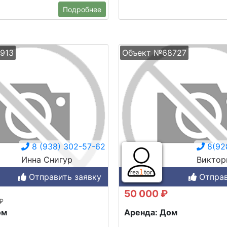
Подробнее
913
Объект №68727
8 (938) 302-57-62
8(92
Инна Снигур
Виктор
Отправить заявку
Отправ
50 000 ₽
 ₽
ом
Аренда: Дом