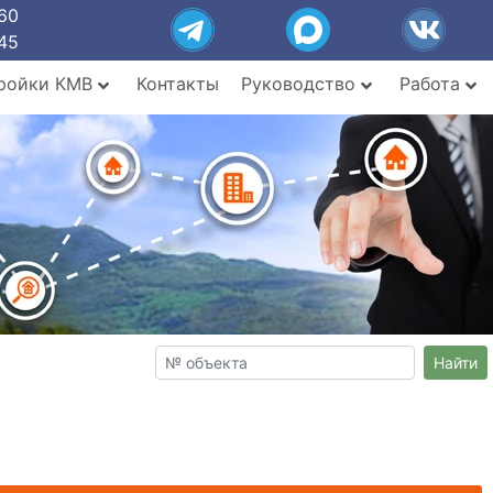
60
45
ройки КМВ
Контакты
Руководство
Работа
Найти