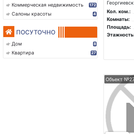
Георгиевск
Коммерческая недвижимость
172
Кол. ком.:
Салоны красоты
4
Комнаты:
Площадь:
ПОСУТОЧНО
Этажность
Дом
8
Квартира
27
Объект №2