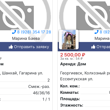
8 (928) 354 17 28
8 (92
Марина Баева
Марина
Отправить заявку
Отправ
2 500,00 ₽
 ₽
За кв. м.: 54 ₽
ом
Аренда: Дом
, Шанхай, Гагарина ул.
Георгиевск, Колхозный р
Ессентукская ул.
2
Кол. ком.:
Смеж.-раз.
Комнаты:
46/36/16
Площадь:
:
1 / 1
Этажность: