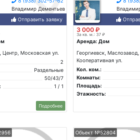
8 (938) 302-57-62
8 (938
Владимир Дементьев
Владими
Отправить заявку
Отправ
3 000 ₽
₽
За кв. м.: 37 ₽
ом
Аренда: Дом
, Центр, Московская ул.
Георгиевск, Маслозавод,
Кооперативная ул.
2
Кол. ком.:
Раздельные
Комнаты:
50/43/7
Площадь:
:
1 / 1
Этажность:
Подробнее
2956
Объект №52804