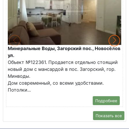
Минеральные Воды, Загорский пос., Новосёлов
М
ул.
О
Объект №122361. Продается отдельно стоящий
д
новый дом с мансардой в пос. Загорский, гор.
В
Минводы.
Дом современный, со всеми удобствами.
Потолки...
Подробнее
Показать все