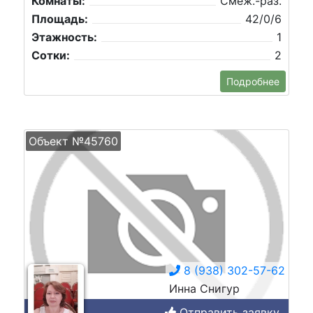
Комнаты:
Смеж.-раз.
Площадь:
42/0/6
Этажность:
1
Сотки:
2
Подробнее
Объект №45760
8 (938) 302-57-62
Инна Снигур
Отправить заявку