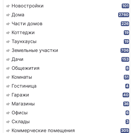
Новостройки
101
Дома
2760
Части домов
226
Коттеджи
19
Таунхаусы
19
Земельные участки
706
Дачи
153
Общежития
8
Комнаты
51
Гостиница
4
Гаражи
40
Магазины
36
Офисы
6
Склады
3
Коммерческие помещения
305