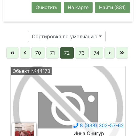
Очистить
На карте
Найти
(881)
Сортировка по умолчанию
70
71
72
73
74
Объект №44178
8 (938) 302-57-62
Инна Снигур