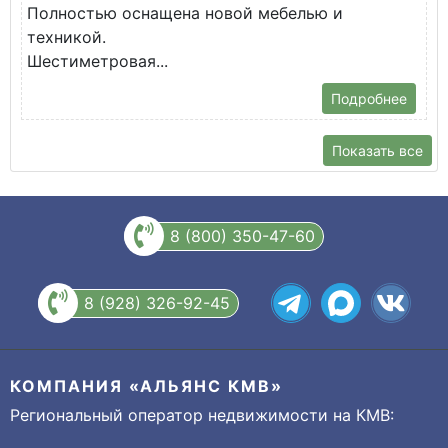
Полностью оснащена новой мебелью и
п
техникой.
Шестиметровая...
Подробнее
Показать все
8 (800) 350-47-60
8 (928) 326-92-45
КОМПАНИЯ «АЛЬЯНС КМВ»
Региональный оператор недвижимости на КМВ: