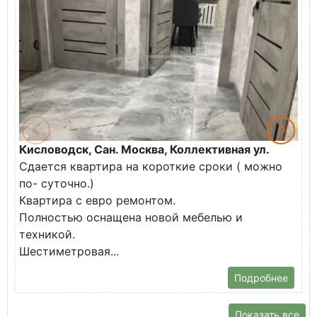
Кисловодск, Сан. Москва, Коллективная ул.
Ж
Сдается квартира на короткие сроки ( можно
В
по- суточно.)
к
Квартира с евро ремонтом.
э
Полностью оснащена новой мебелью и
п
техникой.
Шестиметровая...
Подробнее
Показать все