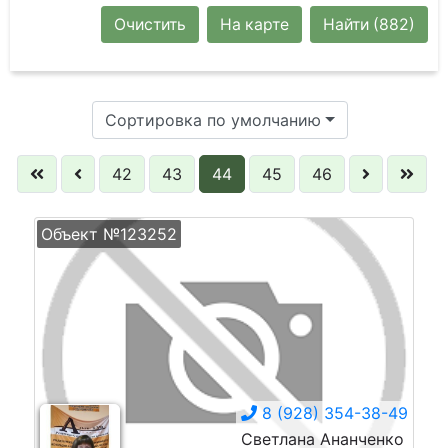
Очистить
На карте
Найти
(882)
Сортировка по умолчанию
42
43
44
45
46
Объект №123252
8 (928) 354-38-49
Светлана Ананченко