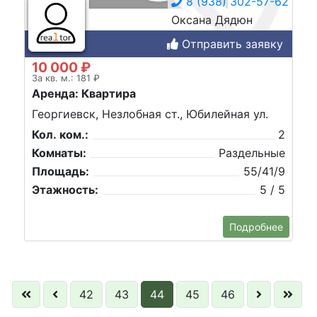
8 (938) 302-57-62
Оксана Дядюн
Отправить заявку
10 000 ₽
За кв. м.: 181 ₽
Аренда: Квартира
Георгиевск, Незлобная ст., Юбилейная ул.
Кол. ком.:
2
Комнаты:
Раздельные
Площадь:
55/41/9
Этажность:
5 / 5
Подробнее
42
43
44
45
46