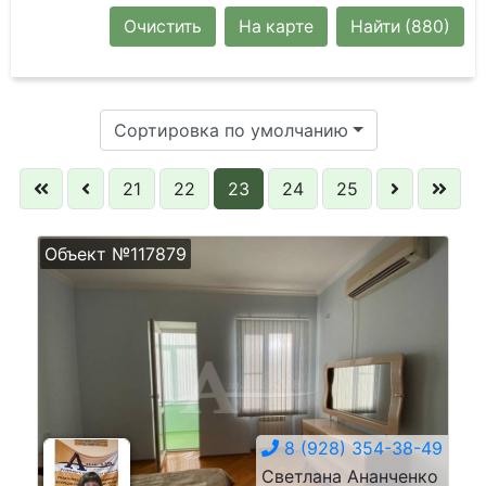
Очистить
На карте
Найти
(880)
Сортировка по умолчанию
21
22
23
24
25
Объект №117879
8 (928) 354-38-49
Светлана Ананченко