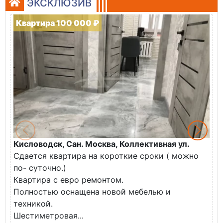
ЭКСКЛЮЗИВ
Квартира 100 000 ₽
Кисловодск, Сан. Москва, Коллективная ул.
Ж
Сдается квартира на короткие сроки ( можно
В
по- суточно.)
к
Квартира с евро ремонтом.
э
Полностью оснащена новой мебелью и
п
техникой.
Шестиметровая...