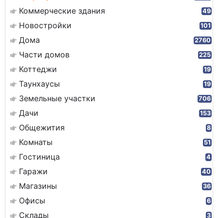
Коммерческие здания
49
Новостройки
101
Дома
2760
Части домов
225
Коттеджи
19
Таунхаусы
19
Земельные участки
706
Дачи
153
Общежития
8
Комнаты
51
Гостиница
4
Гаражи
40
Магазины
36
Офисы
6
Склады
3