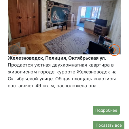
Железноводск, Полиция, Октябрьская ул.
Г
Продается уютная двухкомнатная квартира в
К
живописном городе-курорте Железноводск на
В
Октябрьской улице. Общая площадь квартиры
у
составляет 49 кв. м, расположена она...
Х
Подробнее
Показать все