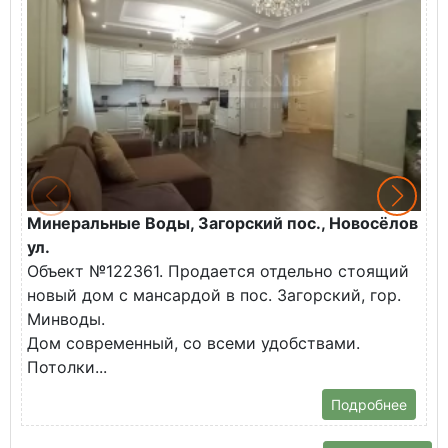
Минеральные Воды, Загорский пос., Новосёлов
М
ул.
О
Объект №122361. Продается отдельно стоящий
д
новый дом с мансардой в пос. Загорский, гор.
В
Минводы.
Дом современный, со всеми удобствами.
Потолки...
Подробнее